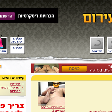
אט
הרשמה
Cam
קישורים חמים
מין זמין
ישראליות משדר
הכרויות
6 באוגוסט - מכסח
השדיים 3