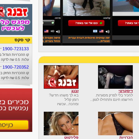
קוי סקס
-
1900-723133
קו ההכרויות הגדול ב
עלות: 0.5 שח לדקה + זמן אוויר
-
1900-720352
קו ההכרויות החזק בא
עלות: 0.5 שח לדקה + זמן אוויר
דיסקרטי
זבנג
להכיר בלי לפרק מסגרות.
בא לך משהו חדש?
הירשמו חינם ותתחילו לגוון...
רומן קליל
ומהנה...עכשיו
הכרויות
פלירטוט