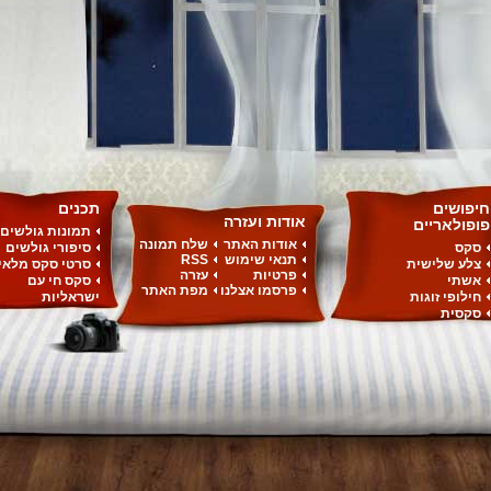
חיפושים
תכנים
אודות ועזרה
פופולאריים
תמונות גולשים
אודות האתר
שלח תמונה
סקס
סיפורי גולשים
תנאי שימוש
RSS
צלע שלישית
סרטי סקס מלאי
פרטיות
עזרה
אשתי
סקס חי עם
פרסמו אצלנו
מפת האתר
חילופי זוגות
ישראליות
סקסית