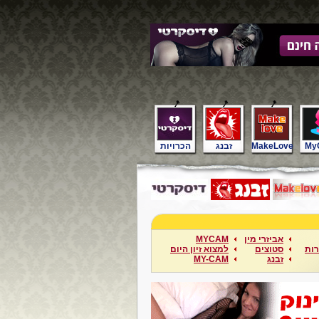
My
MakeLove
זבנג
הכרויות
אביזרי מין
MYCAM
ות
סטוצים
למצוא זיון היום
זבנג
MY-CAM