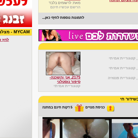
מאת: לרשומים בלבד
הרשם עכשיו חינם
לתמונות נוספות לחץ/י כאן...
MYCAM - מצלמות סקס באיכות גבוהה
לחץ כאן 
קטגוריית אמיתי
קטגוריית אמיתי
2175. אני והשכנה-
קטגוריית פנטזיה
סיפור נוסטלגי
קטגוריית אמיתי
ידור חי
כניסת מנויים
5 דקות חינם במתנה