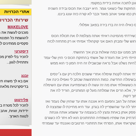
ן לתוכה אחזה בידית במקומי.
זקות שלי כשאני גומר. היא ייצבה את הכוס ובידה השניה
אתרי הכרויות
 כמו שאני אוהב מאוד וכבר לא קורה כזה עונג ביננו.
שירותי הכרויו
כאילו היה זה ברז בירה בפאב אפלולי.
MAKELOVE
מוכנים לעשות את 
וכשירדתי מהמיטה ראיתי אותה מצלמת לו את תכולת הכוס
להגשמת כל הפנטזיו
רגש שלי ומבחן האם אני קוקהולד אמיתי או רק מתחזה לכזה
סקסיים ממתינים לך
דיסקרטי
ב ממנו עם כמה שאלות ובהן איך הרגשתי.
להכיר בלי לפרק מס
שהייתי חייב את העזרה של אשתי בהחזקת הכוס כי הזין שלי עמד
ותתחילו לגוון...
ן להיות נשלט אבל נראה שבשבילו זה היה המון כי הוא ממש
רתי אותה לקנות שימלה אחרי ששנים הלכה רק עם ג׳ינסים
זבנג
 בשימלה החדשה. כמות ההתרגשות שכתב לי ואפילו כינה את
אם בא לך משהו חדש
שה כששאלתי אותו מה זה עשה לו כשהפתיעה אותו עם השימלה
בדיסקרטיות מלאה..
, אלא הרים את שמלתה מעל קו המותניים, הוריד לה את
וך דקות.
פלירטוט
ותה על הגב והפעם היא אוננה אותו עד שהזין שלו נעמד ואז
להכיר לכל מטרה בא
תר לה עד שהשפריץ לה בגרון. עוד היא מחייכת לו שמצצה לו
ידידות, זוגיות, אה
ה, פסק אותן באחת ומצץ לה בעוצמה עד ששמע אותה גונחת
לטווח הארוך.
להרחיק את שפתיו משפתיה התחתונים הוא לא ויתר לה כשגרם
שקראתי אותו, הסרתי את תחתוניי הרטובים ואוננתי עד שגמרתי