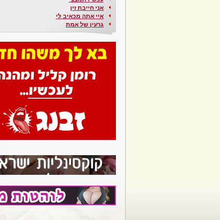
אני חייבת זין
איי אתה מכאיב לי
גרעין של אמת