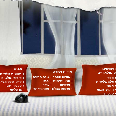
חיפושים
תכנים
אודות ועזרה
פופולאריים
תמונות גולשים
אודות האתר
שלח תמונה
סקס
סיפורי גולשים
תנאי שימוש
RSS
צלע שלישית
סרטי סקס מלאי
פרטיות
עזרה
אשתי
סקס חי עם
פרסמו אצלנו
מפת האתר
חילופי זוגות
ישראליות
סקסית