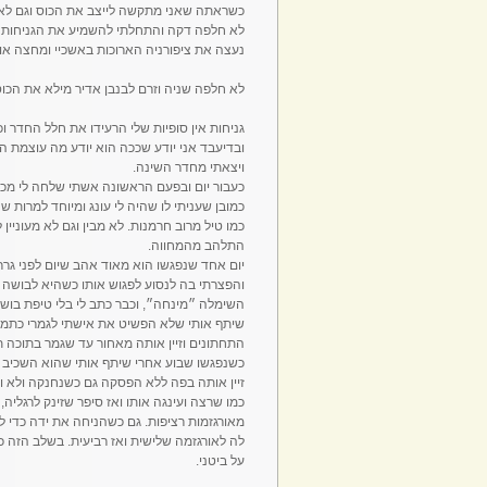
כשראתה שאני מתקשה לייצב את הכוס וגם לאונ
לא חלפה דקה והתחלתי להשמיע את הגניחות הח
נעצה את ציפורניה הארוכות באשכיי ומחצה אותן
לא חלפה שניה וזרם לבנבן אדיר מילא את הכוס 
גניחות אין סופיות שלי הרעידו את חלל החדר 
ובדיעבד אני יודע שככה הוא יודע מה עוצמת ה
ויצאתי מחדר השינה.
כעבור יום ובפעם הראשונה אשתי שלחה לי מכת
כמובן שעניתי לו שהיה לי עונג ומיוחד למרות 
כמו טיל מרוב חרמנות. לא מבין וגם לא מעוניי
התלהב מהמחווה.
יום אחד שנפגשו הוא מאוד אהב שיום לפני גר
והפצרתי בה לנסוע לפגוש אותו כשהיא לבושה
השימלה ״מינחה״, וכבר כתב לי בלי טיפת בו
שיתף אותי שלא הפשיט את אישתי לגמרי כתמיד
התחתונים וזיין אותה מאחור עד שגמר בתוכה ת
כשנפגשו שבוע אחרי שיתף אותי שהוא השכיב א
זיין אותה בפה ללא הפסקה גם כשנחנקה ולא וי
כמו שרצה ועינגה אותו ואז סיפר שזינק לרגלי
מאורגזמות רציפות. גם כשהניחה את ידה כדי 
לה לאורגזמה שלישית ואז רביעית. בשלב הזה כ
על ביטני.