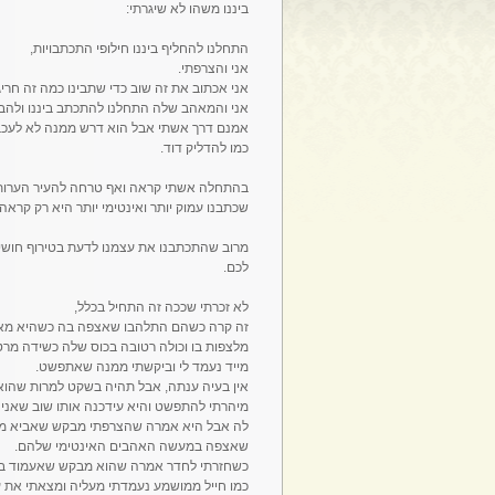
ביננו משהו לא שיגרתי:
התחלנו להחליף ביננו חילופי התכתבויות,
אני והצרפתי.
אני אכתוב את זה שוב כדי שתבינו כמה זה חריג
אני והמאהב שלה התחלנו להתכתב ביננו ולהבי
אמנם דרך אשתי אבל הוא דרש ממנה לא לעכב א
כמו להדליק דוד.
בהתחלה אשתי קראה ואף טרחה להעיר הערות ש
שכתבנו עמוק יותר ואינטימי יותר היא רק קראה
מרוב שהתכתבנו את עצמנו לדעת בטירוף חושים 
לכם.
לא זכרתי שככה זה התחיל בכלל,
זה קרה כשהם התלהבו שאצפה בה כשהיא מאוננ
מלצפות בו וכולה רטובה בכוס שלה כשידה מרטי
מייד נעמד לי וביקשתי ממנה שאתפשט.
אין בעיה ענתה, אבל תהיה בשקט למרות שהוא 
מיהרתי להתפשט והיא עידכנה אותו שוב שאני 
לה אבל היא אמרה שהצרפתי מבקש שאביא מה
שאצפה במעשה האהבים האינטימי שלהם.
כשחזרתי לחדר אמרה שהוא מבקש שאעמוד בצידה
כמו חייל ממושמע נעמדתי מעליה ומצאתי את ע