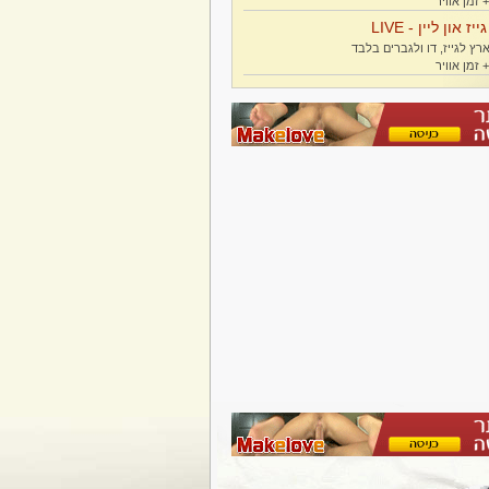
גייז און ליין - LIVE
רץ לגייז, דו ולגברים בלבד