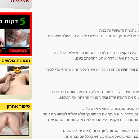
אמיתיות
.
ע רגשות וחששות ותובנות.
ו לצנזר אף מכתב ביננו. ממש כמו היה זה פעולה שיגרתית
ל פסקאות בהן זה לא נכון מה שכתבתי עליה אבל ככל
 בשקיקה ואף עודדה אותנו להתכתב ביננו.
תמונות גולשים
ואף חושניות חזרתי לקרוא איך הכל התחיל וחזרתי כדי לספר
ת איתו בלייב וכשנכנסתי לחדר מצאתי אותה כבר גונחת
ט את הדגדגן שלה וביד הפנויה החזיקה את הטלפון.
סיפור אחרון
הסכים שתצפה בי כשאני איתו בלייב.
גם בחדר. היא היתה עם אוזניות כך שלא יכולתי לשמוע מה אמר
מטבח כוס שקופה. לא הבנתי למה אבל שמחתי שהסכימה
 ואאונן ואגמור לתוך הכוס (הזכוכית. לא שלה).
צמי מאונן מעל אשתי כשהיא בכלל עם גבר אחר.