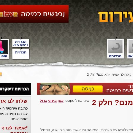
אט
הרשמה
Cam
‎⁨קוקהולד אמיתי -האומנם? חלק 2⁩
שלחו לנו את
שינוי גודל טקסט:
קטן
בינוני
גדול
כתיבה אירוטית הי
עברתם חוויה מינית
שתפו אותנו...
*אפשר לצרף ל
שר כלשהו עם הצרפתי, המאהב של אשתי מזה חצי שנה, התחיל