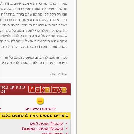
מתאר לי שמחרמן אותי נמשך לרוב רק שעה שע
הוא רק חלק קטן מהזמן שהם ביחד. בהתחלה ה
דבר מיוחד בסקס. כשהיא משתחררת הרבה יותר 
בשלב הזה היא חרמנית באטרף ורק רוצה ממנו 
לא שוכח להתקלח כדי להסיר ממנו כל שערה בל
שאשתי מתיזה עליה ובטוח נדבק לגופו ולפעמי
נגמר שהוא חודר אליה אנאלי וגומר לה שוב הפ
כשפטמותיה הזקורות מעוכות על חלון הזכוכית.
ככה המשכנו להתכתב כמעט 25פעם כל אחד עד למכתב שאחריו.
במכתב האחרון בטרילוגיה אספר לכם מה היה מיוחד במכתב ה
שווה לחכות
לרשימת הסיפורים
ש
סיפורים נוספים מאת לרשומים בלבד
קוקהולד אמיתי? אכן
עכשיו תמצצי