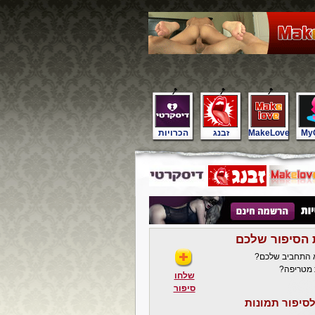
My
MakeLove
זבנג
הכרויות
 הסיפור שלכם
א התחביב שלכם?
 מטריפה?
שלחו
סיפור
סיפור תמונות