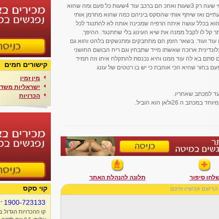
מאוד הסתקרנתי כי ידעתי ממנו שהם בחדר לפי שעה רק 3שעות ואחכ הם ברכב עוד 4שעות כל פעם ומה שהוא
תיים ואז שיתף אותי שהסקס ביניהם כמה שהוא מחרמן אותי
וא בכלל עושה איתה הרפיה שמכינה אותה לא להתנגד לכל
קל לו לקבל ממנה את שיא העינוג בלי שתתנגד. ההיפך.
עוד ועוד. בשאר הזמן הם מתחבקים ומתנשקים בלהט והוא גם
ונדינית ארוכה שאשתו מייד שתבחין וגם ריח הבושם החושני
ם סתם בא לה עוד ממנו והיא נכנסת להתקלח איתו וזה תמיד
קישורים חמים
עם בחור שהיא הכי אוהבת כי יש בו רטטים של עונג
מין זמין
ישראליות משדר
הכרויות
 26ולאן הוא הוביל.
לחו סיפור
תלונה להנהלת האתר
קוי סקס
הרשם עכשיו חינם
-
1900-723133
קו ההכרויות הגדול ב