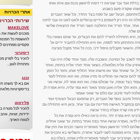
בדלת ועוד גבר שנראה די דומה לראשון נכנס וגם איתו אותו
משהו שקורה פעם בשבוע.
אתרי הכרויות
חילו להתחמם, הבעל ישב על ספה בצד החדר, וכל שאר הגברים
ה זה היה רק ליטופים בידיים וברגליים ולאט לאט זה עבר לחזה
שירותי הכרויו
 אחר, אחד הוריד את החולצה השני הוריד את החצאית שלישי
MAKELOVE
ם שלה.
מוכנים לעשות את 
, היא התחילה להוריד להם את הבגדים, עד שהם נשארו בלי
להגשמת כל הפנטזיו
יה והתחתון וחזר לספה, ואז היא התחילה להעביר ידיים על
סקסיים ממתינים לך
, והשאר מקבלים טיפול ידני, ככה כל אחד מקבל מציצה
דיסקרטי
להכיר בלי לפרק מס
 היא שלחה אחד לשכב על המיטה, ונשכבה עליו, מצד אחד שלה היה גבר
ותתחילו לגוון...
אחרון עלה עליה מלמעלה, כשאר אחד חודר אליה בתחת, ואחד
י מקביל, עד שאחד גמר ואז מישהו אחר החליף אותו, וחוזר כל הזמן
להם עכשיו אני מחליט מי מזיין אותה, ואז הוא התחיל לומר
זבנג
ומד בצד וצופה, עד שכולם גמרו, ואז הוא אמר לה, עכשיו אני
אם בא לך משהו חדש
 והוא הלך אליה ואונן ומהר מאוד הוא גמר עליה, והיא אמרה לו,
בדיסקרטיות מלאה..
ולכת לעוד סיבוב עם כולם עד שאני אגמור.
תחיל סיבוב נוסף של הגברים, רק שהפעם הבעל הצטרף ועזר
פלירטוט
הם ובמקביל האישה מזדיינת עם גבר אחר, וכאן היא התחילה גם
להכיר לכל מטרה בא
 ידע מה קורה אצלה בחדר עכשיו.
ידידות, זוגיות, אה
רביעי היא גמרה יחד, והיה נראה כאילו היא גמרה את כל
לטווח הארוך.
ה לדוגי, ואמרה עכשיו אחד בפה ואחד בתחת, עד שאני אחליט
 שלהם לחדר הראשון נעמד מאחוריה והשני הכניס את הזין שלו
גמר, והיא מסמנת לשני לעבור אחורה, והשלישי בא והכניס את
ביעי, ושהרביעי עבר לעמוד מאחוריה ולזיין אותה, בעלה בא