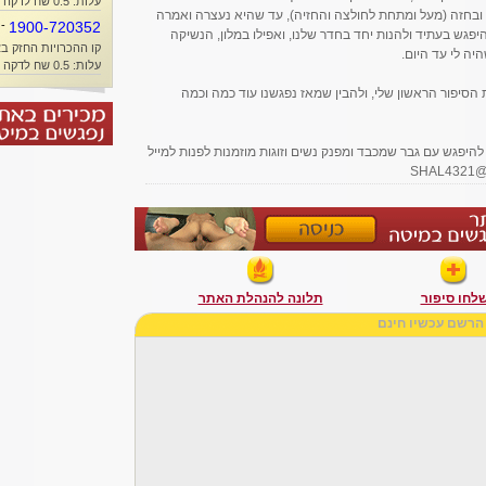
עלות: 0.5 שח לדקה + זמן אוויר
ס ובחזה (מעל ומתחת לחולצה והחזיה), עד שהיא נעצרה ואמרה
-
1900-720352
יפגש בעתיד ולהנות יחד בחדר שלנו, ואפילו במלון, הנשיקה
קו ההכרויות החזק בא
ה לי עד היום.
עלות: 0.5 שח לדקה + זמן אוויר
סיפור הראשון שלי, ולהבין שמאז נפגשנו עוד כמה וכמה
 להיפגש עם גבר שמכבד ומפנק נשים וזוגות מוזמנות לפנות למייל
לחו סיפור
תלונה להנהלת האתר
הרשם עכשיו חינם