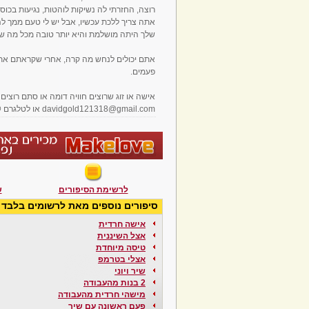
רוצה, החזרתי לה נשיקות לוהטות, נגיעות בכו
אתה צריך ללכת עכשיו, אבל יש לי טעם ממך לה
שלך היתה מושלמת והיא יותר טובה מכל מה שהי
אתם יכולים לנחש מה קרה, אחרי שקראתם את ה
פעמים.
אישה או זוג שרוצים חוויה דומה או סתם רוצים
davidgold121318@gmail.com או לטלגרם @SHAL4321
לרשימת הסיפורים
ש
סיפורים נוספים מאת לרשומים בלבד
אישה חרדית
אצל השיננית
טיסה מיוחדת
אצלי בטרמפ
שיר ויוני
2 בנות מהעבודה
מישהי חרדית מהעבודה
פעם ראשונה עם שיר