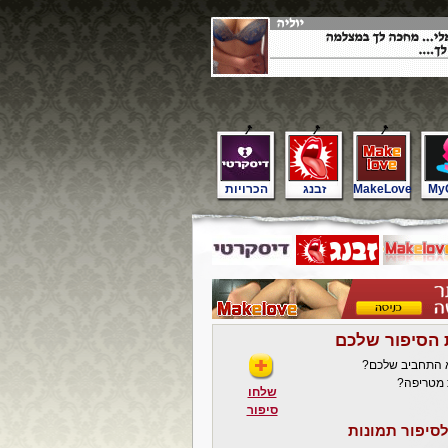
My
MakeLove
זבנג
הכרויות
 הסיפור שלכם
א התחביב שלכם?
 מטריפה?
שלחו
סיפור
סיפור תמונות