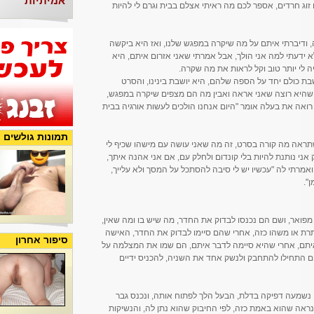
אמיתיות
 זוג חרדים, אספר לכם מה ראיתי אצלם בבית וגרם לי להיות
ודיברתי איתם על מה שיקרה במפגש שלנו, ואז היא ביקשה
א ידעתי למה אני הולך, אבל אמרתי שאני אזרום איתם, היא
לי יותר טוב וקל לראות את מה שקרה.
ת כולם יחד על הספה שלהם, היא יושבת בינינו, והסרט
שהיא רוצה שאני אראה ואבין מה הם מצפים שיקרה במפגש,
ואה את בעלה אומר "היום אנחנו הולכים לעשות אורגיה בבית
תמונות גולשים
שתראה מה קורה בסרט, זה מה שאני עושה עם מישהו שכיף לי
 אני נותנת להיות בלי קונדום ולחלק עם, אם אני אהנה איתך,
אמרתי לה "עכשיו יש לי סיבה להסתכל על המסך ולא עלייך,
".
מפואר, ושם הם נכנסו לבדוק את החדר, מה שיש בו ומה שאין,
רת או משהו כזה, אחרי שהם סיימו לבדוק את החדר, האישה
סיפור אחרון
יתם, אחרי שהיא סיימה לדבר איתם, הם שמו את המצלמה על
ם התחילו להתחבק ולנשק אחד את השניה, להכניס ידיים
נשמעה דפיקה בדלת, הבעל הלך לפתוח אותה, ונכנס גבר
 אך לא היה נראה שהוא באמת כזה, לפי החיבוק שהוא נתן לה, והנשיקות