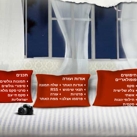
חיפושים
תכנים
אודות ועזרה
פופולאריים
תמונות גולשים
אודות האתר
שלח תמונה
סקס
סיפורי גולשים
תנאי שימוש
RSS
צלע שלישית
סרטי סקס מלאי
פרטיות
עזרה
אשתי
סקס חי עם
פרסמו אצלנו
מפת האתר
חילופי זוגות
ישראליות
סקסית