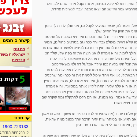
ראשון, הוא לא קיבל מציצה, אתה תקבל אחרי שהם ילכו, ואז
הרביעי גמר ואז שניהם יצאו ממנה, עברו לנשיקות פרידה,
, ואמר לה, עכשיו מגיע לי לקבל גם, אני הולך לרדת לך בזמן
ני את הזיון של החיים שלך.
ככה היה, היא הורידה לו את הבגדים ואז היא נשכבה על המיטה
קישורים חמים
והתחיל לרדת לה כמו שלא ראיתי מעולם גבר יורד ככה (גם בסרטים כחולים), ממש
ר, והיא מצצה לו את הזין וירדה גם לביצים ולשאר האזור שם עד
מין זמין
 משהו כמו 20 דקות שהוא הולך לגמור, והיא אמרה לו אני רוצה את זה בפה שלי, שלך הכי
ישראליות משדר
 על הפנים שלו שהוא יורה את כל מה שהצטבר לו בזין לפה
הכרויות
ת הכל היא בלעה כמו שילד אוכל גלידה ולא משאיר כלום.
התחילה לזוז, ואז הוא זז ממנה והחדיר לה אצבעות לכוס עד
הבאת לי, אין אף אחד שיכול לעשות את זה ככה (מה שהכניס
אחרי זה ולהוכיח לה אחרת), ואז היא אמרה לו, עכשיו אתה תזיין
, אז הוא עלה עליה והתחיל לזיין אותה במסיונרי, והיא אמרה
על הריצפה ואני שוכבת על המיטה ואתה מזיין אותי ככה, וזה
ד שהוא גמר ויצא ממנה, ואז הם הלכו להתקלח (מה שקרה שם
דר ויצאו משם.
ן שלנו בעתיד (מה שספרתי לכם בסיפור הראשון – הזוג הראשון
קוי סקס
ואם תגיע אני בטוחה שזה יהיה הרבה יותר מפנק ממה שראית,
יך, ואתה נראה לי מישהו שכבר עם נסיון.
-
1900-723133
קו ההכרויות הגדול ב
לה לנשק אותי, בעלה סימן לי היא שלך עכשיו ותעשה מה שאתה