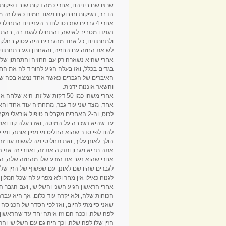
שרצו שם ביניהם, אחרי כמה דקות שוב דפיקות 
הדבר, נשיקות וחיבוקים מאוד חמים כאילו זה 
אחרי 4 גברים שנכנסו לחדר העניינים הת
נעמדו מסביב לאישה, והתחילו לגעת בה, בהתחל
ולתחתונים, כל אחד מהגברים היה עסוק בחלק
לש את החזה עם החזיה, והאחרון נגע בתחתוני
אחרי שהיא נשארה רק עם החזיה והתחתון שלה
בגדים בכלל, ואז בעלה הגיע להוריד לה את החז
האיברים של הגברים כאשר אחד נמצא בפה שלה
והשאר אוננות ידנית.
אחרי משהו כמו 50 דקות של זה,
אחד, מצד שני עוד גבר, מתחתיה עוד אחד וה
לכוס, וה-2 האחרים מקבלים טיפול אוראל
עד שהיא נשכבה על המיטה, ואז בעלה קם ואמר 
להם לפי סדר שהוא החליט מי מזיין אותה, ומי ע
הולך לאונן עליך, ואת תחליטי מה לעשות עם זה,
אתה תביא מגבון ותנקה את זה, ואחרי זה אני ה
אחרי שהוא ניגב את הזרע שלו מהחזה שלה, ה
לגברים שהיו שם לאונן, עם שפשוף של הזין של
לגנוח כאילו אין מחר ולא מפריע לה שכל המלון
אחרי הראשון הגיע השני והשלישי, ועם הגבר ה
הכוחות שלה, ולא יקרה עוד כלום, אך היא עבר
שאני סיימתי להיום, ואז לפי הסדר של הכניסה
לפה שלה, וככה הם זזו איתה יחד עד שהראשון 
הזין שלו לפה שלה, וכך היה גם עם השלישי והר