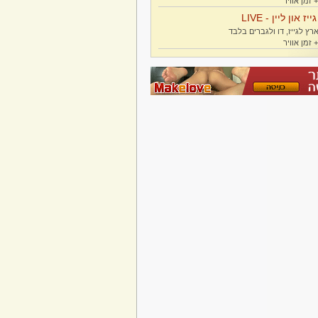
גייז און ליין - LIVE
רץ לגייז, דו ולגברים בלבד