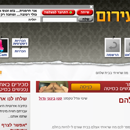
אט
הרשמה
Cam
מה שראיתי בבית שלהם
הם
שלחו לנו את
שינוי גודל טקסט:
קטן
בינוני
גדול
כתיבה אירוטית הי
עברתם חוויה מינית
שתפו אותנו...
*אפשר לצרף ל
אספר לכם מה שראיתי אצלם בבית שגרם לי להיות בהלם.