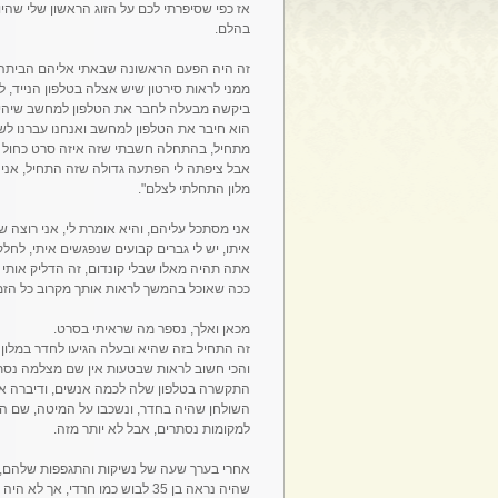
אז כפי שסיפרתי לכם על הזוג הראשון שלי שהיו
בהלם.
זה היה הפעם הראשונה שבאתי אליהם הביתה, 
ממני לראות סירטון שיש אצלה בטלפון הנייד, ל
ביקשה מבעלה לחבר את הטלפון למחשב שיהיה 
הוא חיבר את הטלפון למחשב ואנחנו עברנו לשב
מתחיל, בהתחלה חשבתי שזה איזה סרט כחול 
אבל ציפתה לי הפתעה גדולה שזה התחיל, אני ר
מלון התחלתי לצלם".
אני מסתכל עליהם, והיא אומרת לי, אני רוצה 
איתו, יש לי גברים קבועים שנפגשים איתי, לחלק
אתה תהיה מאלו שבלי קונדום, זה הדליק אותי ו
ככה שאוכל בהמשך לראות אותך מקרוב כל הזמן
מכאן ואלך, נספר מה שראיתי בסרט.
זה התחיל בזה שהיא ובעלה הגיעו לחדר במלון 
והכי חשוב לראות שבטעות אין שם מצלמה נסת
התקשרה בטלפון שלה לכמה אנשים, ודיברה א
השולחן שהיה בחדר, ונשכבו על המיטה, שם ה
למקומות נסתרים, אבל לא יותר מזה.
אחרי בערך שעה של נשיקות והתגפפות שלהם, 
שהיה נראה בן 35 לבוש כמו חרדי,