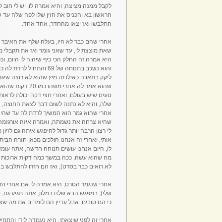
לקבל ממנה מציצה, והיא אמרה לו, יש לי חוב ל
הראשון בא והכניס את הזין שלו לפה שלה עד ש
התלבשו ואז יצאו מהחדר, אחד אחד.
אחרי שהם כבר לא היו, בעלה שלף את האיבר שלו
שאת מוצצת לי, עד שאני גומר ואז את תקבלי ממ
היא אמרה זה החלק הכי כיף שיהיה לי היום, ו
והוא נשכב בתנוחה של 69 
ליקק בתאווה כאילו זה מיץ שהוא לא רוצה שיגמ
שהוא אמר לה אחרי
טעים שיש בעולם, ואחרי חצי דקה יכולת לראות
שלה, והיא לא נתנה לשום דבר לצאת החוצה, א
אחרי שהוא גמר הוא המשיך לרדת לה עד שהיא 
שהיא צרחה את נשמתה, ואמרה איזה אורגזמה 
לי רצון הרבה יותר גדול להיפגש איתה גם לזיון 
אותי, ואחרי זה אנחנו הולכים מכאן חזרה הביתה
לו, היום אנחנו עושים תנוחה חדשה, אתה עומד 
מה שהוא עשה, ככה במשך כמה דקות ארוכות ע
לא רואים כבר בסרט), ואז הם חזרו להתלבש בח
אחרי שנגמר הסרט, היא אמרה לי אם אחרי הזיו
שלי), במפגש הבא שלנו במלון, אתה תגיע גם, 
כי הם טובים, אבל עדיין הם לומדים את מה שצר
אחרי זה לפני שיצאתי, היא נעמדה לידי והתחי