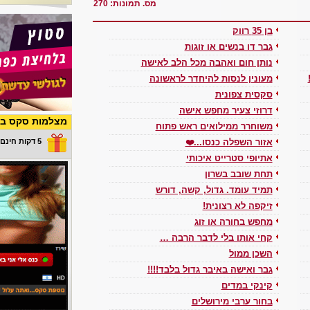
מס. תמונות: 270
בן 35 רווק
גבר דו בנשים או זוגות
נותן חום ואהבה מכל הלב לאישה
מעונין לנסות להיחדר לראשונה
סקסית צפונית
דרוזי צעיר מחפש אישה
מצלמות סקס בש
משוחרר ממילואים ראש פתוח
5 דקות חינם במתנה
אזור השפלה כנסו...❤️
אתיופי סטרייט איכותי
תחת שובב בשרון
תמיד עומד. גדול, קשה, דורש
זיקפה לא רצונית!
מחפש בחורה או זוג
קחי אותו בלי לדבר הרבה …
השכן ממול
גבר ואישה באיבר גדול בלבד!!!!
קינקי במדים
בחור ערבי מירושלים