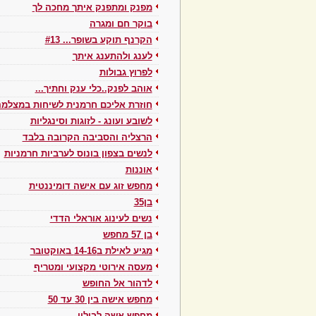
מפנק ומתפנק איתך מחכה לך
בוקר חם ומגרה
הקרנף תוקע בשופר... #13
לענג ולהתענג איתך
לפרוץ גבולות
אוהב לפנק..כלי ענק וחתיך...
חוזרת אליכם חרמנית לשיחות במצלמ
לשובע ועונג - לזוגות וסינגליות
הרצליה והסביבה הקרובה בלבד
לנשים בצפון בונוס לערביות חרמניות
אוננות
מחפש זוג עם אישה דומיננטית
בן35
נשים לעינוג אוראלי הדדי
בן 57 מחפש
מגיע לאילת ב14-16 באוקטובר
מעסה אירוטי מקצועי ומטריף
לדהור אל החופש
מחפש אישה בין 30 עד 50