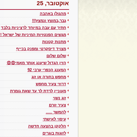
אוקטובר, 25
מהגולן באהבה
גבר,במוצץ ונמצץ!!!
חתיך עם עבה במיוחד לרציניות בלבד
מגשים הפנטזיות המיניות של ישראל !!
מתנות קטנות
מצויד דיסקרטי ומפנק בכייף
שלום שלום
הזין הגדול שיענג אותך מאמי😍😍
המענג הכפרי ערבי 92
מחפש בחורה או זוג
דרוזי צעיר מחפש
מעוניין לרדת לך עד שאת גומרת
זוג נשוי
צעיר זורם
להמשך .....
עיסוי לאישתי
הלקקן בהצעה חדשה
לזוגות בוגרים