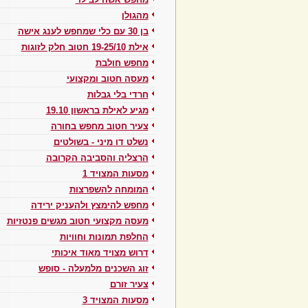
מחפש אשה לבילוי
מהגולן
בן 30 עם כלי שמחפש לענג אישה
אילת 19-25/10 חטוב חלק לזוגות
מחפש חולבת
מעסה חטוב ומקצועי
חרדי בלי גבלות
מגיע לאילת בראשון 19.10
צעיר חטוב מחפש בחורה
נשלט דו מיני - בשולטים
הרצליה והסביבה הקרובה
מסעות המצויד 1
המומחה להשפרצות
מחפש להימצץ ולהעניק ירידה
מעסה מקצועי חטוב מגשים פנטזיות
החלפת תמונות וחוויות
דרוש מצויד מאוד איכותי
זוג השכנים מלמעלה - סופש
צעיר זורם
מסעות המצויד 3