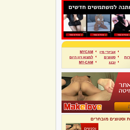
אביזרי מין
MYCAM
ות
סטוצים
למצוא זיון היום
זבנג
MY-CAM
ת וסטוצים מובחרים