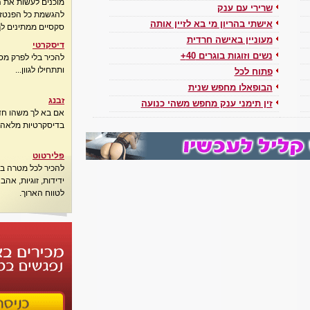
מוכנים לעשות את 
שרירי עם ענק
להגשמת כל הפנטזיו
אישתי בהריון מי בא לזיין אותה
סקסיים ממתינים לך
מעוניין באישה חרדית
דיסקרטי
נשים וזוגות בוגרים 40+
להכיר בלי לפרק מס
ותתחילו לגוון...
פתוח לכל
הבופאלו מחפש שנית
זבנג
זין תימני ענק מחפש משהי כנועה
אם בא לך משהו חדש
בדיסקרטיות מלאה..
פלירטוט
להכיר לכל מטרה בא
ידידות, זוגיות, אה
לטווח הארוך.