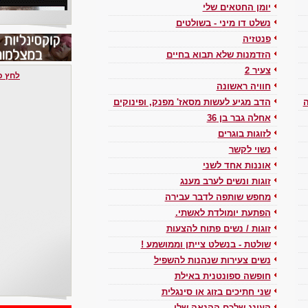
יומן החטאים שלי
נשלט דו מיני - בשולטים
פנטזיה
הזדמנות שלא תבוא בחיים
צעיר 2
לחץ כאן 
חוויה ראשונה
ה
הדב מגיע לעשות מסאז' מפנק, ופינוקים
אחלה גבר בן 36
לזוגות בוגרים
נשוי לקשר
אוננות אחד לשני
זוגות ונשים לערב מענג
מחפש שותפה לדבר עבירה
הפתעת יומולדת לאשתי.
זוגות / נשים פתוח להצעות
שולטת - בנשלט צייתן וממושמע !
נשים צעירות שנהנות להשפיל
חופשה ספונטנית באילת
שני חתיכים בזוג או סינגלית