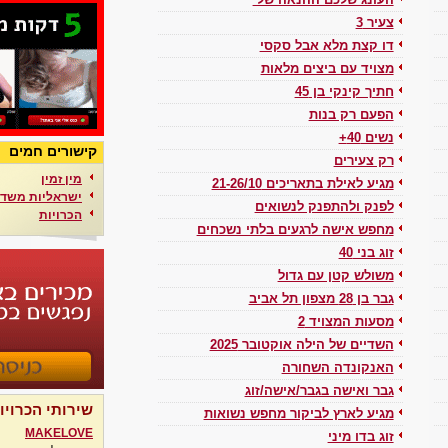
העונג שלכם ההנאה שלי
צעיר 3
דו קצת מלא אבל סקסי
מצויד עם ביצים מלאות
חתיך קינקי בן 45
הפעם רק בנות
נשים 40+
קישורים חמים
רק צעירים
מין זמין
מגיע לאילת בתאריכים 21-26/10
ישראליות משדר
לפנק ולהתפנק לנשואים
הכרויות
מחפש אישה לרגעים בלתי נשכחים
זוג בני 40
משולש קטן עם גדול
גבר בן 28 מצפון תל אביב
מסעות המצויד 2
השדיים של הילה אוקטובר 2025
האנקונדה השחורה
גבר ואישה בגבר/אישה/זוג
שירותי הכרויו
מגיע לארץ לביקור מחפש נשואות
MAKELOVE
זוג בדו מיני