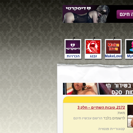
My
MakeLove
זבנג
הכרויות
2172. טובות השתיים – חלק 3
מאת:
לרשומים בלבד
הרשם עכשיו חינם
קטגוריית פנטזיה