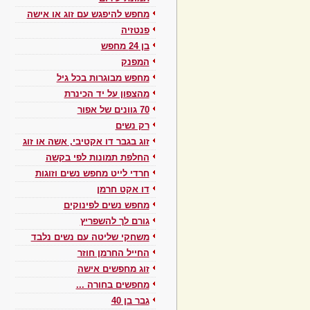
מחפש להיפגש עם זוג או אישה
פנטזיה
בן 24 מחפש
המפנק
מחפש מבוגרות בכל גיל
מהצפון על יד הכינרת
70 גוונים של אפור
רק נשים
זוג בגבר דו אקטיבי, אשה או זוג
החלפת תמונות לפי בקשה
חרדי לייט מחפש נשים וזוגות
דו אקט חרמן
מחפש נשים לפינוקים
גורם לך להשפריץ
משחקי שליטה עם נשים נלבד
החייל החרמן חוזר
זוג מחפשים אישה
מחפשים בחורה ...
גבר בן 40