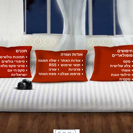
חיפושים
תכנים
אודות ועזרה
פופולאריים
תמונות גולשים
אודות האתר
שלח תמונה
סקס
סיפורי גולשים
תנאי שימוש
RSS
צלע שלישית
סרטי סקס מלאי
פרטיות
עזרה
אשתי
סקס חי עם
פרסמו אצלנו
מפת האתר
חילופי זוגות
ישראליות
סקסית