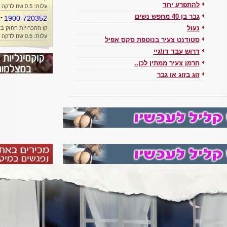
להתפרע יחד
עלות: 0.5 שח לדקה + זמן אוויר
גבר בן 40 מחפש נשים
-
1900-720352
קו ההכרויות החזק בא
נעול
עלות: 0.5 שח לדקה + זמן אוויר
סטודנט צעיר בנוטפת סקס אפיל
דרוש עבד דו\גיי
חרמן צעיר ממתין לכן..
זוג בזוג או גבר