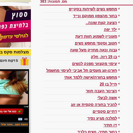
מס. תמונות: 383
מחפש נשים לשיחות בסקייפ
בחור מהצפון ממוקם ונייד
הצעה קצת שונה..
ילד יפה
מעוניין לשמוע חוות דעת
חטוב וסקסי מחפש נשים
גבוה ונאה מחזיק מעל שעה
מצלמות סקס בש
בן 19 רזה, חלק
5 דקות חינם במתנה
עיסוי מקצועי מפנק לנשים
חזרנו-זוג מעסים תל אביבי לעיסוי מחשמל
מחפש בחורה/אישה ללמד אותי
חייל בן 20
הצינור העבה חוזר
אשה לבעלי
להכיר בחורה סקסית או זוג
דתיים סקסיים
למלכה מגיע נסיך
דו חתיך
בחור חתיך- נשים בלבד