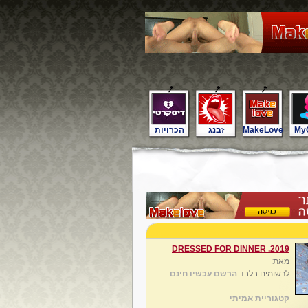
My
MakeLove
זבנג
הכרויות
2019. DRESSED FOR DINNER
מאת:
לרשומים בלבד
הרשם עכשיו חינם
קטגוריית אמיתי