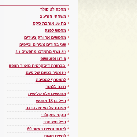
מחכה לטיפולך
משחקי הזרע 2
בת 36 אוהבת סקס
מחפש לפנק
מחפשים אך ורק צעירים
שני בחורים צעירים וכייפים
זוג נשוי מהמרכז מחפשים זוג
פורנו ופוטושופ
בבחורה דיסקרטית מאזור הצפון
זין צעיר בטעם של פעם
להצטרף למסיבה
רוצה ללמוד
מחפשים צלע שלישית
חייל בן 18 מחפש
מפנטז על מציצה ברכב
סקסי שוקולדי
חייל משוחרר
לזוגות ונשים באזור 60
לנשים וזוגות