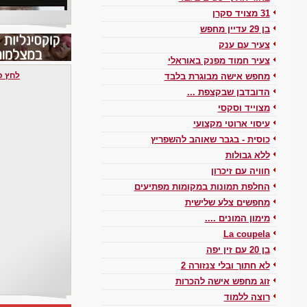
31 מצויד סקרן
בן 29 עדיין מחפש
צעיר עם ענק
צעיר חמוד מפנק באוראלי
לחץ כאן 
מחפש אישה מבוגרת בלבד
הדובדבן שבקצפת ...
מצוייד וסקסי
עיסוי ארוטי מקצועי
כוסית - בגבר שאוהב להשפריץ
ללא גבולות
חוויה עם זיכרון
החלפת תמונות במקומות מפתיעים
מחפשים צלע שלישית
מימון המונים ....
La coupela
בן 20 עם זין יפה
לא חתוך ובלי צנזורה 2
זוג מחפש אישה להכרות
רוצה ללמוד