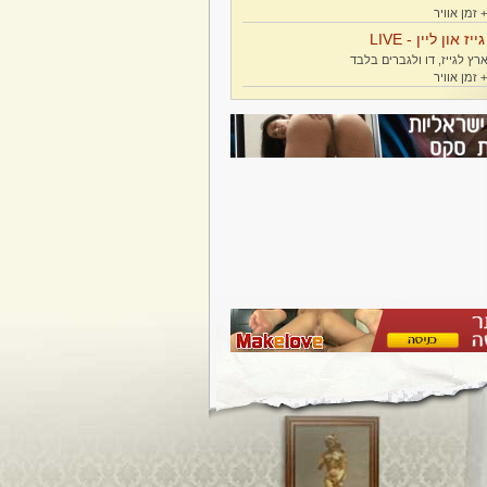
גייז און ליין - LIVE
רץ לגייז, דו ולגברים בלבד