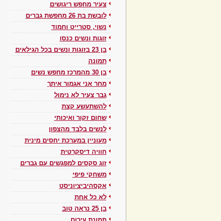
צעיר מחפש ריגושים
לובשת בת 26 מחפשת גברים
נשוי, סטרייט וחמוד
זוגות ונשים כנסו
בן 23 בזוגות ונשים בכל הגילאים
תמונה
בן 30 מהמרכז מחפש נשים
מחר אני אגמור איתך
גבר צעיר לא נימול
להשתעשע קצת
שחום זקור ואיכותי
לנשים בלבד מהצפון
מעוניין במערכת יחסים מינית
חוויה דיסקרטית
זוג סקסים למפגשים עם גברים
משחקי פיפי
אקסהיביציוניסט
לא כל אחת
בן 25 נראה טוב
תמונת עירום