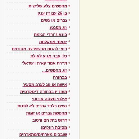
מחפשים צלע שלישית
בן 26 עם זין ענק
גברים או נשים
זוג מפנטז
בונא ג׳ורדי הגזמת
יצאתי ממקלחת
בואי להנות מהשפרצה מטורפת
כלי עבה מגיע לאילת
תיירת אמריקאית וישראלי
זוג מחפשים...
בבחורה
אישה או זוג לערב מסעיר
מעוניין בבחורה דיסקרטית
אילתי מעסה אירוטי
נשים בלבד גברים לא לפנות
מחפשת גברים או זוגות
דרוש בית חם ורטוב
מסיבת רווקים!
שובבים מארחים/מתארחים