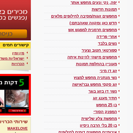
יפה, נקי ונעים מחפש אותך
תמונות חדשות
מחפשים זוגות/מסיבה לחילופים מלאים
חדש כאן ומקווה שאהבתם:)
מחפשים חרמנית למפגש אש
אחרי פרידה
נשים בלבד
קישורים חמים
ספורטאי חטוב וצעיר
מין זמין
מחפשים מישהי להינות איתה
ישראליות משדר
הכרויות
מעוניין בהחלפת תמונות
זוג דו מיני
נשי מנתניה מחפש למצוץ
זוג סקסי מחפש גבר/אישה
נשוי דו בזוג בוגר
חתיך מענג זוג
בן 25 מחפש
המפנק הסודי
מחפשת צלע שלישית
שירותי הכרויו
בן 20 בלי הרבה ניסיון
MAKELOVE
איכותיים מחפשים דומים לחילופים