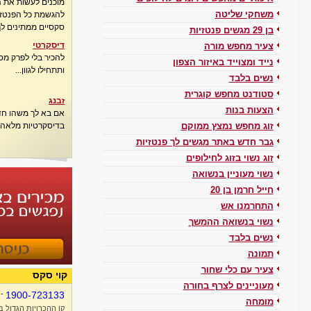
מוכנים לעשות את 
להגשמת כל הפנטזיו
משחקי שליטה
סקסיים ממתינים לך
בן 29 מגשים פנטזיות
דיסקרטי
צעיר מחפש מורה
להכיר בלי לפרק מס
נייד ומצוייד באיזור הצפון
ותתחילו לגוון...
נשים בלבד
סטודנט מחפש קוגרית
זבנג
הצעות בנות
אם בא לך משהו חדש
בדיסקרטיות מלאה..
זוג מחפש נמצץ ממוקם
גבר חדש באתר מגשים לך פנטזיות
זוג נשוי בזוג לחילופים
נשוי מעוניין בנשואה
חייל חרמן בן 20
התחרמנו אש
נשוי בנשואה ההמשך
נשים בלבד
תמונה
צעיר עם כלי שחור
קוי סקס
מעוניינים לצרף בחורה
-
1900-723133
מומחה
קו ההכרויות הגדול ב