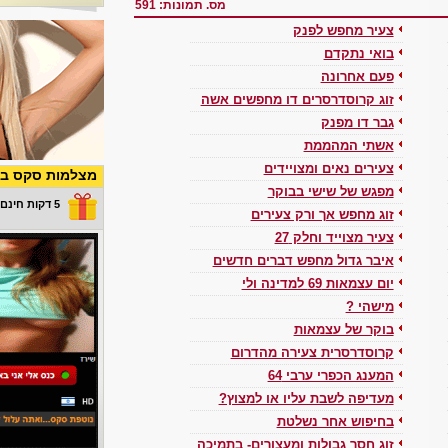
מס. תמונות: 591
צעיר מחפש לפנק
בואי נתקדם
פעם אחרונה
זוג קרוסדרסרים דו מחפשים אשה
גבר דו מפנק
אשתי המהממת
צעירים נאים ומצויידים
מצלמות סקס בש
מפגש של שישי בבוקר
5 דקות חינם במתנה
זוג מחפש אך ורק צעירים
צעיר מצוייד וחלק 27
איבר גדול מחפש דברים חדשים
יום עצמאות 69 למדינה ולי
מישהי ?
בוקר של עצמאות
קרוסדרסרית צעירה מהדרום
המענג הכפרי ערבי 64
מעדיפה לשבת עליו או למצוץ?
בחיפוש אחר נשלטת
זוג חסר גבולות ומעצורים- בתמיכה