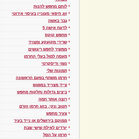
לוחם מחפש להנות
זוג חיפאי מעוניין בעיסוי אירוטי
גבר באשה
לדעת אישה 5
מחפש קוקס
שרירי מקועקע ומצויד
ממשיך לחפש ריגושים
מעסה למול בעלי החרמן
נשוי ודיסקרטי
תמונות שלי
חרמן משתף בפעם הראשונה
צייד מצוייד במפגש
ביצים גדולות וחלקות מחפש
רוצה אותך חמה
חטוב ונקי, בזוג חרמן וזורם
צעיר מחפש
ממוקם בירושלים או נייד בעיר
יורדים לאילת שישי שבת
חרמן על הסל