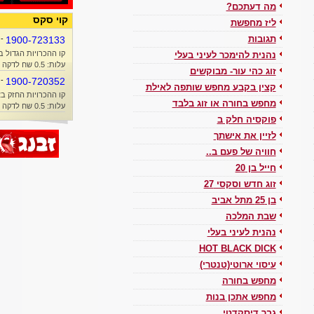
מה דעתכם?
קוי סקס
ליז מחפשת
-
1900-723133
תגובות
קו ההכרויות הגדול ב
נהנית להימכר לעיני בעלי
עלות: 0.5 שח לדקה + זמן אוויר
זוג כהי עור- מבוקשים
-
1900-720352
קצין בקבע מחפש שותפה לאילת
קו ההכרויות החזק בא
מחפש בחורה או זוג בלבד
עלות: 0.5 שח לדקה + זמן אוויר
פוקסיה חלק ב
לזיין את אישתך
חוויה של פעם ב..
חייל בן 20
זוג חדש וסקסי 27
בן 25 מתל אביב
שבת המלכה
נהנית לעיני בעלי
HOT BLACK DICK
עיסוי ארוטי(טנטרי)
מחפש בחורה
מחפש אתכן בנות
גבר דיסקדטי