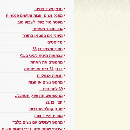
חרמן צעיר פסיבי
מפנק נשים וזוגות ומגשים פנטזיות
מעסה מול בעלי לשבוע טוב
גבר מכבד ואמפתי
מעוניינים בזוג או בחורה
נודיסטים
חתיך ומצויד בן 33
עצמאות מינית לעיני בעלי
מחפשים את האחת
דו בן 34 בזוגיות פתוחה
הנאות אנאליות
מחפש נשים או זוגות
69 למבוגרת...
מחפש שטוחה שרק תסתכל..
קצין בן 21
זוג קוקהלד מהדרום
מצוייד איזור צפון
מחפש ריגושים עם נשים בלבד
איכותי שחום חזק וגברי בזוגות ונשים