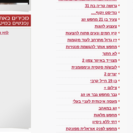
גרושה טריה בת 31
נודיסט זקוף....
צעיר בן 21 מחפש זוג
צעצוע לזוגות
לחץ כאן 
קיץ חמים ונעים פתוח להצעות
זין גדול מתרחב לעוד מקומות
מחפש אותך להגשמת פנטזיות
לא חתוך
מצוייד באיזור צפון 2
לובש/ת סקסית ונימפומנית
יצרים 2
בן 19 חייל קרבי
צילום +
גבר מחפש גבר או זוג
מעסה איכותית לעניי בעלי
זוג במאהב
מחפש מלאות
דתי ללא ניסיון
מחפש לפנק אוראלית מפונקת