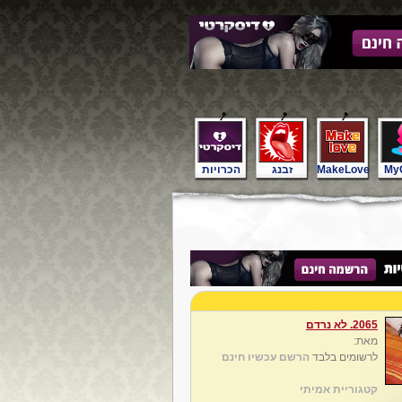
My
MakeLove
זבנג
הכרויות
2065. לא נרדם
מאת:
לרשומים בלבד
הרשם עכשיו חינם
קטגוריית אמיתי