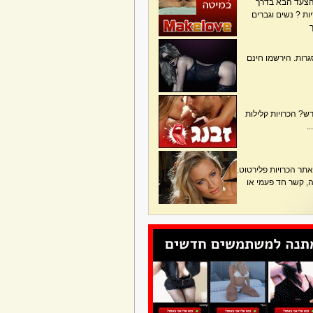
הצעד הבא בדרך
ת ? נשים וגברים
גרות. הירשמו חינם
? הכרויות קלילות
.
תר הכרויות פלירטוט.
בה, קשר חד פעמי או