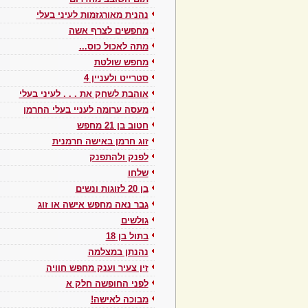
נהנית מאורגזמות לעיני בעלי
מחפשים לצרף אשה
מתה לאכול כוס...
מחפש שולטת
סטרייט ולעניין 4
אוהבת לשחק את . . . לעיני בעלי
מעסה ערומה לעניי בעלי החרמן
חטוב בן 21 מחפש
זוג חרמן באישה חרמנית
לפנק ולהתפנק
שלחו
בן 20 לזוגות ונשים
גבר נאה מחפש אישה או זוג
גולשים
בתול בן 18
נהנתן במצלמה
זין צעיר וענק מחפש חוויה
לפני החופשה חלק א
מבוכה לאישה!