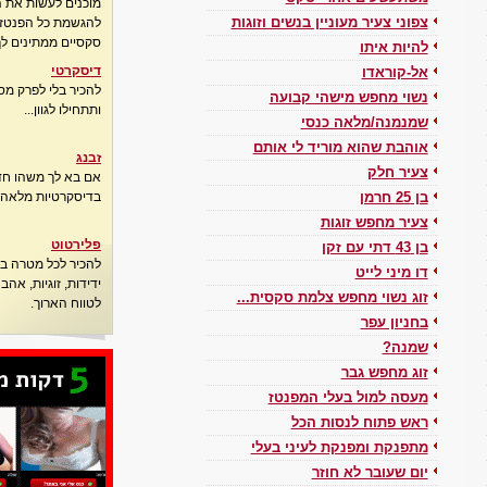
מוכנים לעשות את 
להגשמת כל הפנטזיו
צפוני צעיר מעוניין בנשים וזוגות
סקסיים ממתינים לך
להיות איתו
דיסקרטי
אל-קוראדו
להכיר בלי לפרק מס
נשוי מחפש מישהי קבועה
ותתחילו לגוון...
שמנמנה/מלאה כנסי
אוהבת שהוא מוריד לי אותם
זבנג
צעיר חלק
אם בא לך משהו חדש
בדיסקרטיות מלאה..
בן 25 חרמן
צעיר מחפש זוגות
פלירטוט
בן 43 דתי עם זקן
להכיר לכל מטרה בא
דו מיני לייט
ידידות, זוגיות, אה
זוג נשוי מחפש צלמת סקסית...
לטווח הארוך.
בחניון עפר
שמנה?
זוג מחפש גבר
מעסה למול בעלי המפנטז
ראש פתוח לנסות הכל
מתפנקת ומפנקת לעיני בעלי
יום שעובר לא חוזר