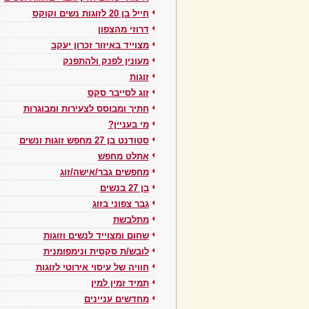
חייל בן 20 לזוגות נשים וקוקס
דרוזי מהצפון
מצוייד באיזור זכרון יעקב
מעונין לפנק ולהתפנק
זוגות
זוג לסייבר סקס
חתיך ומבוסס לצעירות ומבוגרות
מי בעניין?
סטודנט בן 27 מחפש זוגות ונשים
אתלט מחפש
מחפשים גבר/אישה/זוג
בן 27 בנשים
גבר צפוני בזוג
מתלבשת
שחום ומצוייד לנשים וזוגות
לובש/ת סקסית ונימפומנית
חוויה של עיסוי אירוטי לזוגות
תמיד זמין למין
מחדשים עניינים