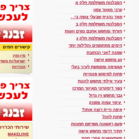
הסבלנות משתלמת חלק א
ערבי מאזור צפון
מאד נהנית שבעלי צופה בי. .
הסבלנות משתלמת חלק ב
חזרתי ומחפש אתכם נשים וזוגות
הסבלנות משתלמת חלק ג
הימים מתחממים והלילות יותר
קישורים חמים
שמנה ?אני הכתובת
מין זמין
זוג מחפש אישה
ישראליות משדר
הכרויות
מגשימה ומממשת לעיני בעלי
פתוח למימוש פנטזיות
צעיר אילתי מחפש להנות
נשוי דיסקרטי מאיזור המרכז
גבר מחפש זין גדול
עיסוי עמוק ומפנק
איפה היית רוצה אותו?
פתוח להכל
פעם ראשונה מפרסם תמונות
שירותי הכרויו
חתיך דרומי מחפש אישה
MAKELOVE
משתעשעים אחרי סקס