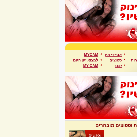
אביזרי מין
MYCAM
ות
סטוצים
למצוא זיון היום
זבנג
MY-CAM
ת וסטוצים מובחרים