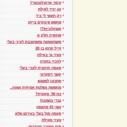
עיסוי ארוטי(טנטרי)
זוג יורד לאילת
רק תעשי לי ביד
מחפש פינוקים צייתן
אשקלוניות?!
פוקסיה חלק א
משתעשעת ומשתובבת לעיני בעלי
חייל חרמן בן 20
צעיר גר באילת
להכיר בחורה
מעסה חרמנית לעניי בעלי
קשר דסקרטי
מתכונן למפגש
מחפשת נשלטת אמיתית ושווה..
בת 50. סקסית?
גברי בשמנה!
נשוי 43 מהצפון
מעסה מול בעלי בעירום מלא
צעיר מאילת
תום השובב מהדרום