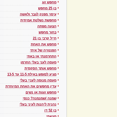
מחפש זוג
בן 25 מחפש
עיסוי מפנק לגבר ולאשה
מחפשת נשלטת אמיתית
הצעה מפתה
בחור מחפש
חייל קרבי בן 21
מחפש את האחת
הפנטזיה של איתי
התחרמנתי אז באתי
מעסה לעני בעלי החרמן
מחפש אותך הסקסית
מגיע לסופש באילת 11-5 עד 13-5
מעסה מנוסה לעניי בעלי
עדין מחפשים את האחת המיוחדת
מחפש זוגות או נשים
שמנה /שמנמנה? כנסי
נהנית ליהנות לעיני בעלי
בן 52 דו
מצאתי