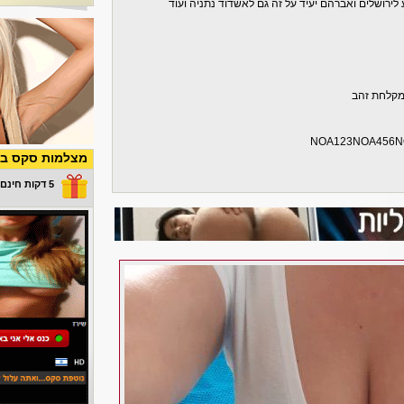
לירושלים ואברהם יעיד על זה גם לאשדוד נתניה ועוד
NOA123NOA456
מצלמות סקס בש
5 דקות חינם במתנה