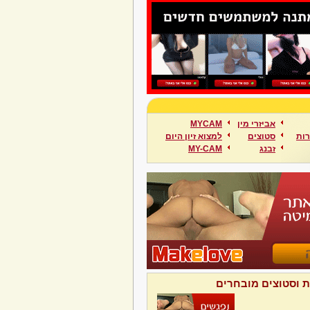
אביזרי מין
MYCAM
ות
סטוצים
למצוא זיון היום
זבנג
MY-CAM
ת וסטוצים מובחרים