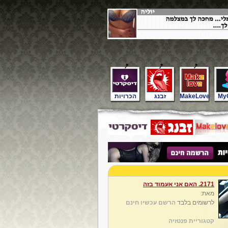
My
MakeLove
זבנג
הכרויות
2171. האם אני אעמוד בזה
מאת:
לרשומים בלבד
הרשם עכשיו חינם
קטגוריית פנטזיה