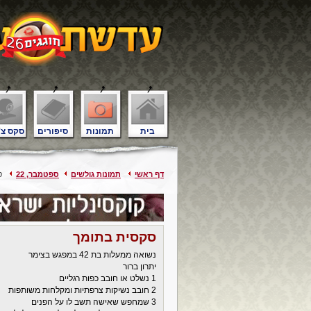
בית
תמונות
סיפורים
סקס צ'
דף ראשי
תמונות גולשים
ספטמבר, 22
סק
סקסית בתומך
נשואה ממעלות בת 42 במפגש בצימר
יתרון ברור
1 נשלט או חובב כפות רגליים
2 חובב נשיקות צרפתיות ומקלחות משותפות
3 שמחפש שאישה תשב לו על הפנים