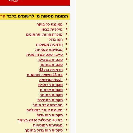
תמונות נוספות מ: לרשומים בלבד
הרש
מאוננת כל בוקר
מילפית בצפון
מוכרת חזיות ותחתונים
חזה גדול
חרמנית ממעלות
מגשימת פנטזיות
סייבר סקס עם חרמנית
סקסית בשבילך
סקסית בתומך
חרמנית בת 43
בת 43 נשואה וחרמנית
יועצת אורגזמה
סקסית חרמנית
סקסית צפונית
סקסית בתומך
סקסית בתמיכה
מחפשת עבד תומך
מאוננת איתך במצלמה
סקסית חזה גדול
בת 43 ממעלות נפגש בצימר
מגשימת הפנטזיות
סקסית חזה גדול בתומך