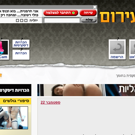
אט
הרשמה
Cam
סית בתומך
סיפורי גולשים
ספטמבר 22