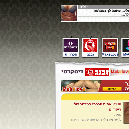
My
MakeLove
זבנג
הכרויות
2130. את מ הכרתי במרחב של
ריקודים
מאת:
לרשומים בלבד
הרשם עכשיו חינם