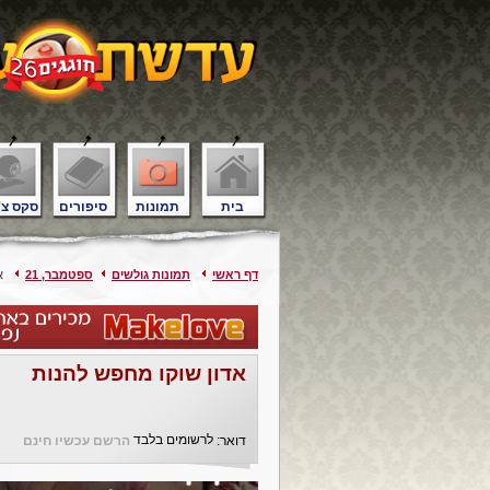
בית
תמונות
סיפורים
סקס צ'
דף ראשי
תמונות גולשים
ספטמבר, 21
אד
אדון שוקו מחפש להנות
לרשומים בלבד
דואר:
הרשם עכשיו חינם