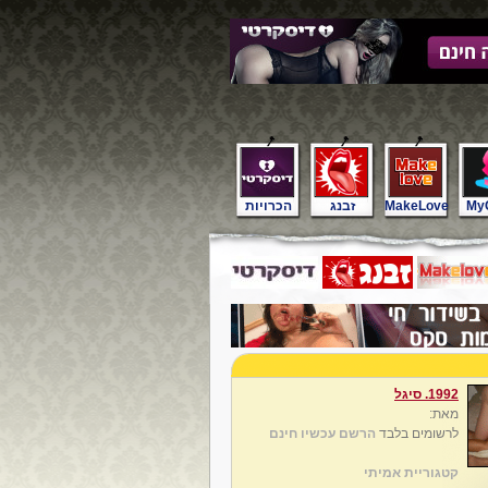
My
MakeLove
זבנג
הכרויות
1992. סיגל
מאת:
לרשומים בלבד
הרשם עכשיו חינם
קטגוריית אמיתי