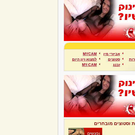
אביזרי מין
MYCAM
ות
סטוצים
למצוא זיון היום
זבנג
MY-CAM
ת וסטוצים מובחרים