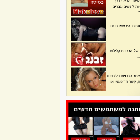
הצעד הבא בדרך
ת ? נשים וגברים
גרות. הירשמו חינם
? הכרויות קלילות
.
תר הכרויות פלירטוט.
בה, קשר חד פעמי או