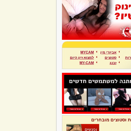
אביזרי מין
MYCAM
ות
סטוצים
למצוא זיון היום
זבנג
MY-CAM
ת וסטוצים מובחרים