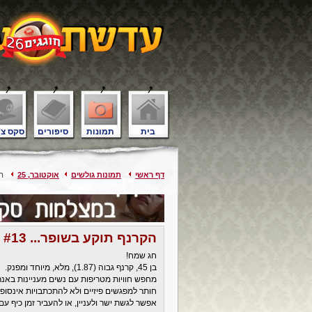
בית
תמונות
סיפורים
סקס צ'
דף ראשי
תמונות גולשים
אוקטובר, 25
הקר
הקרנף תוקע בשופר... #13
חג שמח!
בן 45, קרנף גבוה (1.87), מלא, מיוחד ומפנק.
מחפש חוויות מטריפות עם נשים מעניינות באנרג
חותר למפגשים פיזיים ולא להתכתבויות אינסופיו
אפשר לגשת ישר ולעניין, או להעביר זמן כיף עם י