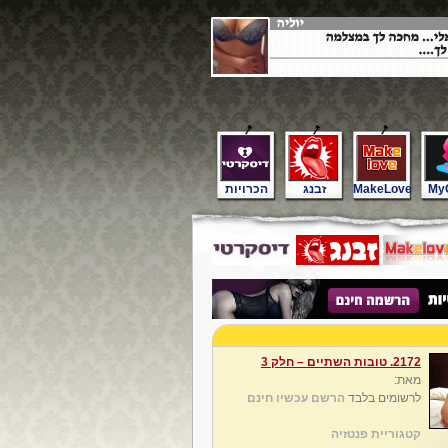
My
MakeLove
זבנג
הכרויות
2172. טובות השתיים – חלק 3
מאת:
לרשומים בלבד
הרשם עכשיו חינם
קטגוריית פנטזיה