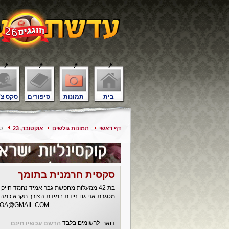
בית
תמונות
סיפורים
סקס צ'
דף ראשי
תמונות גולשים
אוקטובר, 23
סק
סקסית חרמנית בתומך
בת 42 ממעלות מחפשת גבר אמיד נחמד חיי
מסגרת אני גם ניידת במידת הצורך תקרא כמה
NOA@GMAIL.COM
לרשומים בלבד
דואר:
הרשם עכשיו חינם