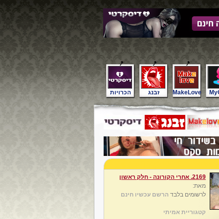
My
MakeLove
זבנג
הכרויות
2169. אחרי הקורונה - חלק ראשון
מאת:
לרשומים בלבד
הרשם עכשיו חינם
קטגוריית אמיתי