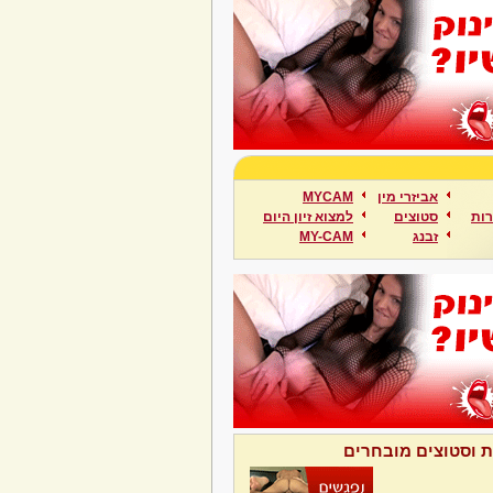
אביזרי מין
MYCAM
ות
סטוצים
למצוא זיון היום
זבנג
MY-CAM
ת וסטוצים מובחרים