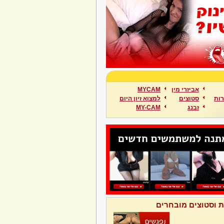
אביזרי מין
MYCAM
ות
סטוצים
למצוא זיון היום
זבנג
MY-CAM
ת וסטוצים מובחרים