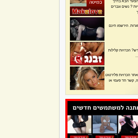
הצעד הבא בדרך
ת ? נשים וגברים
גרות. הירשמו חינם
? הכרויות קלילות
.
תר הכרויות פלירטוט.
בה, קשר חד פעמי או