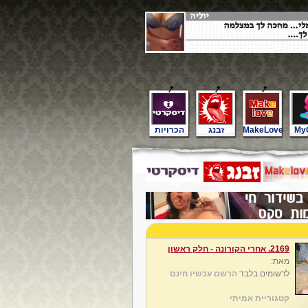
My
MakeLove
זבנג
הכרויות
2169. אחרי הקורונה - חלק ראשון
מאת:
לרשומים בלבד
הרשם עכשיו חינם
קטגוריית אמיתי