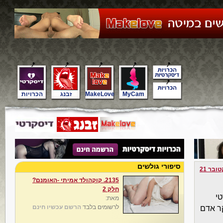
MyCam
MakeLove
זבנג
הכרויות
סיפורי גולשים
ובר 21
2135. ‎⁨קוקהולד אמיתי -האומנם?
חלק 2⁩
מאת:
לרשומים בלבד
הרשם עכשיו חינם
ר אדם