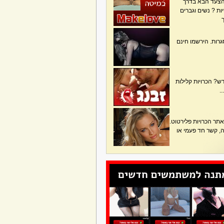
הצעד הבא בדרך
ת ? נשים וגברים
גרות. הירשמו חינם
? הכרויות קלילות
.
תר הכרויות פלירטוט.
בה, קשר חד פעמי או