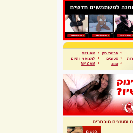
אביזרי מין
MYCAM
ות
סטוצים
למצוא זיון היום
זבנג
MY-CAM
ת וסטוצים מובחרים