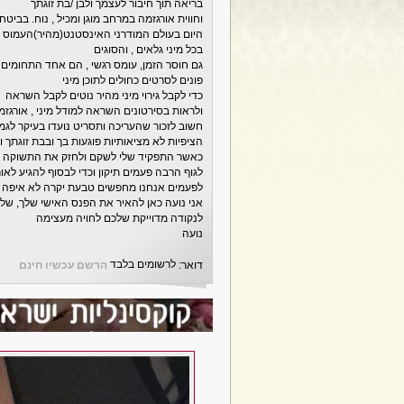
בריאה תוך חיבור לעצמך ולבן /בת זוגתך
וחווית אורגזמה במרחב מוגן ומכיל , נוח. בביטחון
היום בעולם המודרני האינסטנט(מהיר)העמוס לח
בכל מיני גלאים , והסוגים
גם חוסר הזמן, עומס רגשי , הם אחד התחומים 
פונים לסרטים כחולים לתוכן מיני
כדי לקבל גירוי מיני מהיר נוטים לקבל השראה
ולראות בסירטונים השראה למודל מיני , אורגזמי
חשוב לזכור שהעריכה ותסריט נועדו בעיקר לגמי
הציפיות לא מציאותיות פוגעות בך ובבת זוגתך ו
כאשר התפקיד שלי לשקם ולחזק את התשוקה חיזו
לגוף הרבה פעמים תיקון וכדי לבסוף להגיע לאור
לפעמים אנחנו מחפשים טבעת יקרה לא איפה 
אני נועה כאן להאיר את הפנס האישי שלך, של
לנקודה מדוייקת שלכם לחויה מעצימה
נועה
לרשומים בלבד
דואר:
הרשם עכשיו חינם