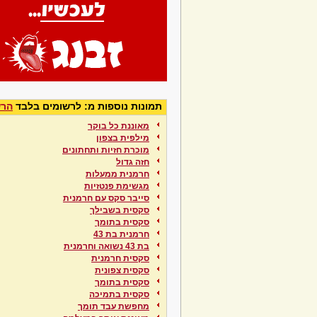
תמונות נוספות מ: לרשומים בלבד
הרש
מאוננת כל בוקר
מילפית בצפון
מוכרת חזיות ותחתונים
חזה גדול
חרמנית ממעלות
מגשימת פנטזיות
סייבר סקס עם חרמנית
סקסית בשבילך
סקסית בתומך
חרמנית בת 43
בת 43 נשואה וחרמנית
סקסית חרמנית
סקסית צפונית
סקסית בתומך
סקסית בתמיכה
מחפשת עבד תומך