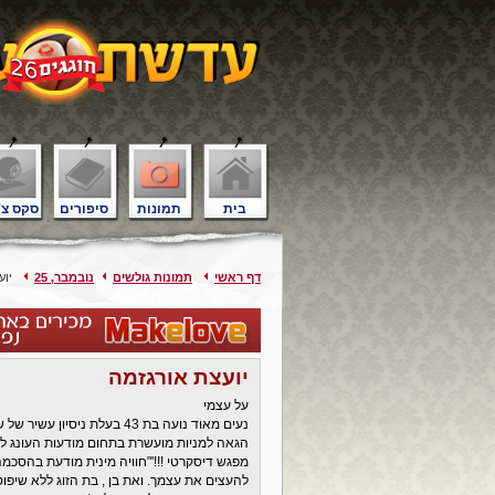
בית
תמונות
סיפורים
סקס צ'
דף ראשי
תמונות גולשים
נובמבר, 25
יוע
יועצת אורגזמה
על עצמי
נעים מאוד נועה בת 43 בעלת ני
הגאה למניות מועשרת בתחום מודעות העונג ליוי
מפגש דיסקרטי !!!'"חוויה מינית מודעת בהסכ
להעצים את עצמך. ואת בן , בת הזוג ללא שיפוט 