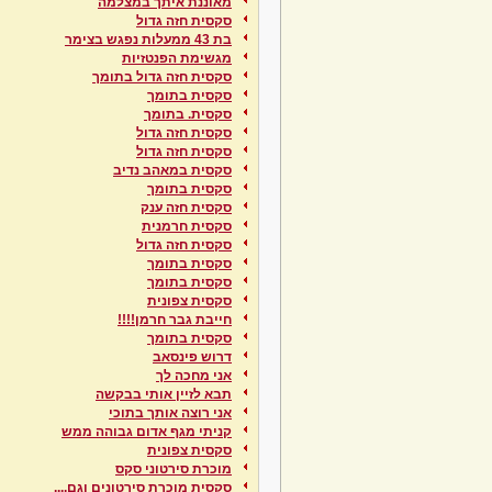
מאוננת איתך במצלמה
סקסית חזה גדול
בת 43 ממעלות נפגש בצימר
מגשימת הפנטזיות
סקסית חזה גדול בתומך
סקסית בתומך
סקסית. בתומך
סקסית חזה גדול
סקסית חזה גדול
סקסית במאהב נדיב
סקסית בתומך
סקסית חזה ענק
סקסית חרמנית
סקסית חזה גדול
סקסית בתומך
סקסית בתומך
סקסית צפונית
חייבת גבר חרמן!!!!
סקסית בתומך
דרוש פינסאב
אני מחכה לך
תבא לזיין אותי בבקשה
אני רוצה אותך בתוכי
קניתי מגף אדום גבוהה ממש
סקסית צפונית
מוכרת סירטוני סקס
סקסית מוכרת סירטונים וגם....