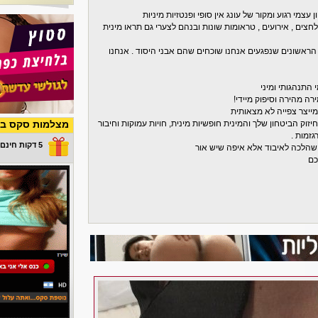
 עצמי רגוע ומקור של עונג אין סופי ופנטזיות מיניות
צים , אירועים , טראומות שונות ובנהם לצערי גם תראו מינית
הראשונים שנפגעים אנחנו שוכחים שהם אבני היסוד . אנחנו
 התנהגותי ומיני
רה מהירה וסיפוק מיידי!
מייצר צפייה לא מצאותית
ק הביטחון שלך והמינית חופשיות מינית, חויות עמוקות וחיבור
מצלמות סקס בש
גזמות .
5 דקות חינם במתנה
שהלכה לאיבוד אלא איפה שיש אור
כם