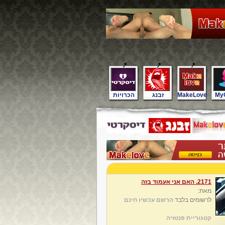
My
MakeLove
זבנג
הכרויות
2171. האם אני אעמוד בזה
מאת:
לרשומים בלבד
הרשם עכשיו חינם
קטגוריית פנטזיה