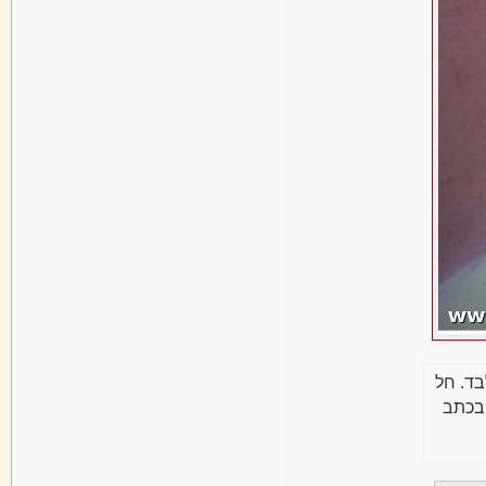
בד. חל
בכתב