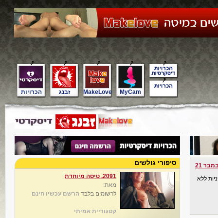
MyCam
MakeLove
זבנג
הכרויות
סיפורי גולשים
מבר 21
2091. טיסה מיוחדת
 השרון, פניות ללא
מאת:
לרשומים בלבד
הרשם עכשיו חינם
קטגוריית אמיתי