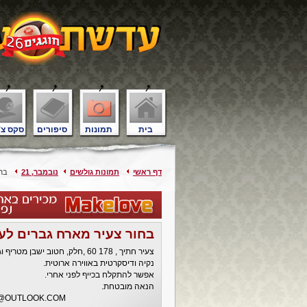
בית
תמונות
סיפורים
סקס צ'
דף ראשי
תמונות גולשים
נובמבר, 21
בחור
בחור צעיר מארח גברים לעי
צעיר חתיך , 178 60 ,חלק, חטו
נקיה ודיסקרטית באווירה ארוטית.
אפשר להתקלח בכייף לפני אחרי.
הנאה מובטחת.
2@OUTLOOK.COM