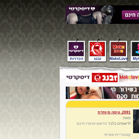
My
MakeLove
זבנג
הכרויות
2091. טיסה מיוחדת
מאת:
לרשומים בלבד
הרשם עכשיו חינם
קטגוריית אמיתי