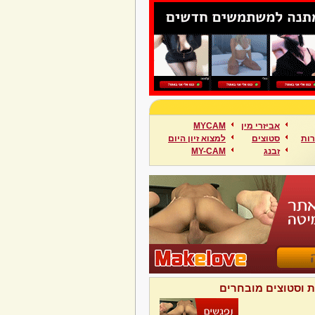
אביזרי מין
MYCAM
ות
סטוצים
למצוא זיון היום
זבנג
MY-CAM
ת וסטוצים מובחרים