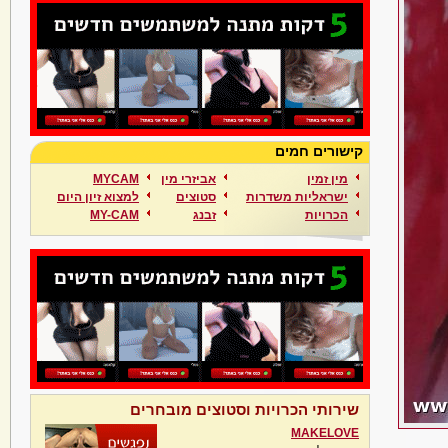
קישורים חמים
מין זמין
אביזרי מין
MYCAM
ישראליות משדרות
סטוצים
למצוא זיון היום
הכרויות
זבנג
MY-CAM
שירותי הכרויות וסטוצים מובחרים
MAKELOVE