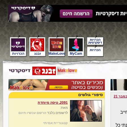
MyCam
MakeLove
זבנג
הכרויות
סיפורי גולשים
מבר 21
2091. טיסה מיוחדת
מאת:
ייב
לרשומים בלבד
הרשם עכשיו חינם
קטגוריית אמיתי
תי כל