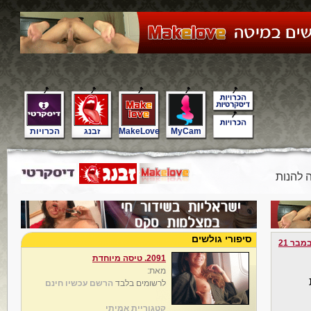
MyCam
MakeLove
זבנג
הכרויות
 להנות
סיפורי גולשים
מבר 21
2091. טיסה מיוחדת
מאת:
לרשומים בלבד
הרשם עכשיו חינם
קטגוריית אמיתי