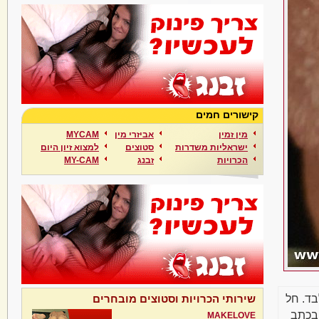
קישורים חמים
מין זמין
אביזרי מין
MYCAM
ישראליות משדרות
סטוצים
למצוא זיון היום
הכרויות
זבנג
MY-CAM
בד. חל
שירותי הכרויות וסטוצים מובחרים
בכתב
MAKELOVE