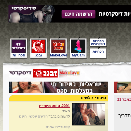
MyCam
MakeLove
זבנג
הכרויות
סיפורי גולשים
מבר 21
2091. טיסה מיוחדת
מאת:
תדריך
לרשומים בלבד
הרשם עכשיו חינם
קטגוריית אמיתי