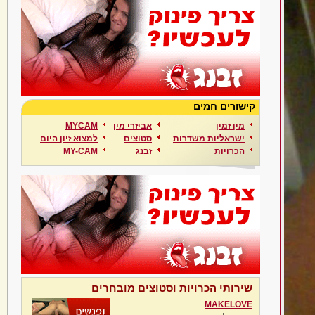
קישורים חמים
מין זמין
אביזרי מין
MYCAM
ישראליות משדרות
סטוצים
למצוא זיון היום
הכרויות
זבנג
MY-CAM
שירותי הכרויות וסטוצים מובחרים
MAKELOVE