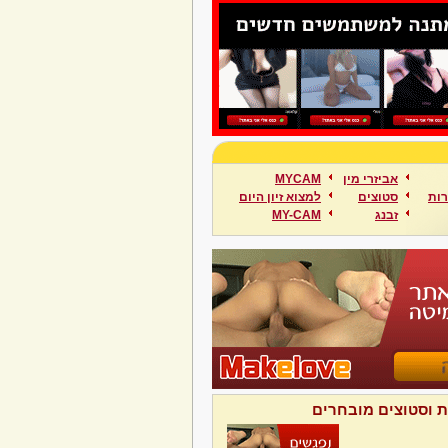
אביזרי מין
MYCAM
ות
סטוצים
למצוא זיון היום
זבנג
MY-CAM
ת וסטוצים מובחרים