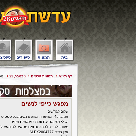
בית
תמונות
סיפורים
סקס צ'
דף ראשי
תמונות גולשים
נובמבר, 21
מפגש
מפגש כייפי לנשים
שלום לגולשים
אני בן 45 , מהשרון , מחפש נשים בכל סטטוס או זוגות שמחפשים לצרף גבר
יש לי נסיון גם עם זוגות במפגשים שונים
מעוניין להכיר להתכתב ואם מתאים להיפגש ולהע
זמין בקיק ALEX2004777