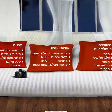
חיפושים
תכנים
אודות ועזרה
פופולאריים
תמונות גולשים
אודות האתר
שלח תמונה
סקס
סיפורי גולשים
תנאי שימוש
RSS
צלע שלישית
סרטי סקס מלאי
פרטיות
עזרה
אשתי
סקס חי עם
פרסמו אצלנו
מפת האתר
חילופי זוגות
ישראליות
סקסית