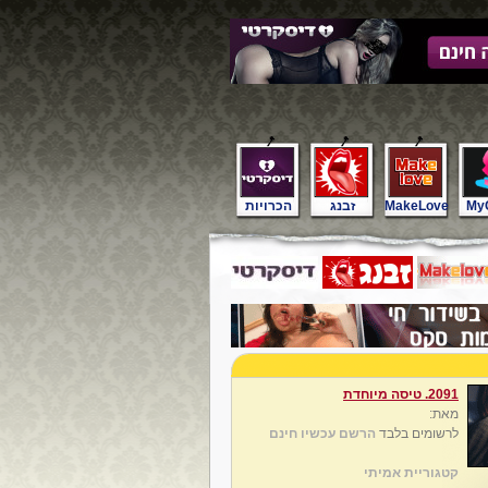
My
MakeLove
זבנג
הכרויות
2091. טיסה מיוחדת
מאת:
לרשומים בלבד
הרשם עכשיו חינם
קטגוריית אמיתי