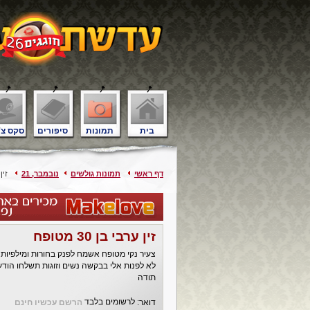
בית
תמונות
סיפורים
סקס צ'
דף ראשי
תמונות גולשים
נובמבר, 21
זין ער
זין ערבי בן 30 מטופח
צעיר נקי מטופח אשמח לפנק בחורות ומילפיות 
לא לפנות אלי בבקשה נשים וזוגות תשלחו הוד
תודה
לרשומים בלבד
דואר:
הרשם עכשיו חינם