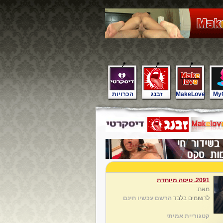
My
MakeLove
זבנג
הכרויות
2091. טיסה מיוחדת
מאת:
לרשומים בלבד
הרשם עכשיו חינם
קטגוריית אמיתי