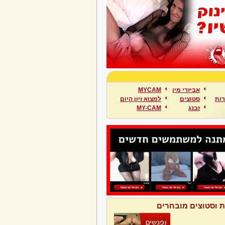
אביזרי מין
MYCAM
ות
סטוצים
למצוא זיון היום
זבנג
MY-CAM
ת וסטוצים מובחרים