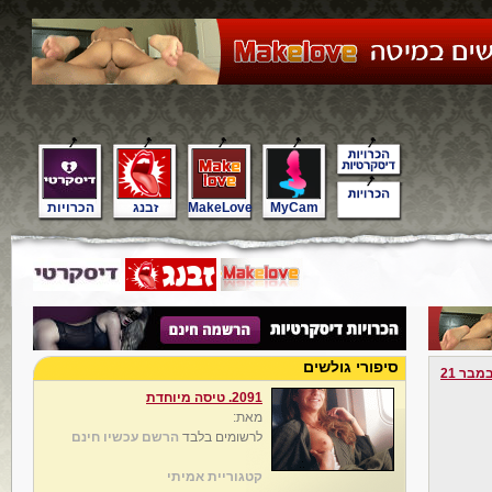
MyCam
MakeLove
זבנג
הכרויות
סיפורי גולשים
מבר 21
2091. טיסה מיוחדת
מאת:
לרשומים בלבד
הרשם עכשיו חינם
קטגוריית אמיתי