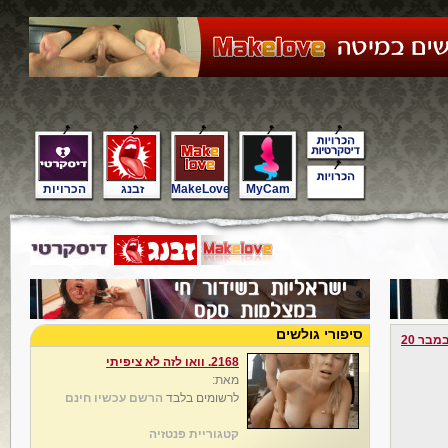
MyCam
MakeLove
זבנג
הכרויות
סיפורי גולשים
מבר 20
2168. וואו לזה לא ציפיתי
מאת:
לרשומים בלבד
הרשם עכשיו חינם
קטגוריית פנטזיה