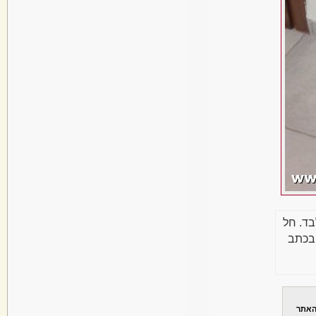
בד. חל
בכתב
האתר