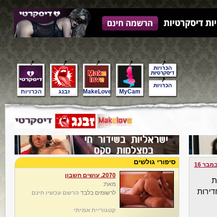
MyCam
MakeLove
זבנג
הכרויות
סיפורי גולשים
מבר 16
2070. עושים חשבון
ת
מאת:
דירות
לרשומים בלבד
הרשם עכשיו חינם
קטגוריית אמיתי