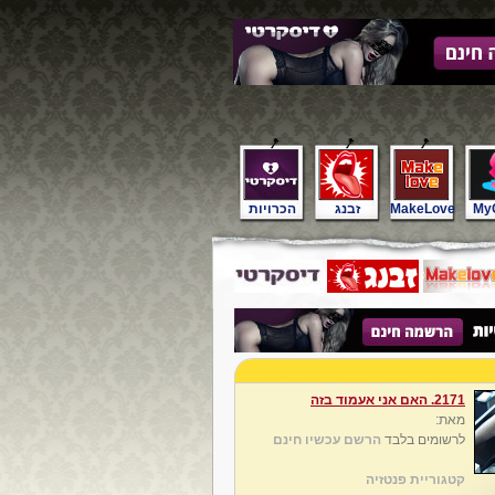
My
MakeLove
זבנג
הכרויות
2171. האם אני אעמוד בזה
מאת:
לרשומים בלבד
הרשם עכשיו חינם
קטגוריית פנטזיה