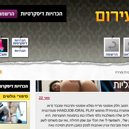
אט
הרשמה
Cam
ית צעירה
סיפורי גולשים
מאי 22
פנטזיה חדשה מממשת ובאה.... אני גבר בן 40 חטוב חלק אסטטי מריח נפלא אסטטי ותרבותי ומכבד (ראו
פירסומים קודמים ) הפעם מדובר על פנטזיה מאתגרת במיוחד!!! מחפש HANDJOB /ORAL PLAY סטודנטית
יים שלה משולבות כלפי מעלה כמו בתמונות המצורפת, היא
ק שלי , תשפשף לי את הכלי עם שמן תחילה ,ואז עם משחקי לשון
צות ומבינות עניין ואוהבות לפנק כמובן תינתן תמיכה נאה