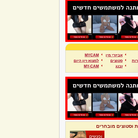
אביזרי מין
MYCAM
ות
סטוצים
למצוא זיון היום
זבנג
MY-CAM
ת וסטוצים מובחרים