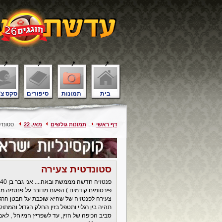
בית
תמונות
סיפורים
סקס צ'
דף ראשי
תמונות גולשים
מאי, 22
סטונדט
סטונדטית צעירה
צעירה לפנטזיה של שהיא שוכבת על הבטן הרגל
תהיה בין רגליי ותטפל בזין החלק הגדול והמתו
סביב הכיפה של הזין, עד לשפריץ המיוחל , לאמי