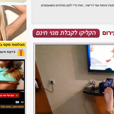
ונת אימות עפי דרישה , זאת כדיי לסנן מתחזים משועממים
מצלמות סקס בש
5 דקות חינם במתנה