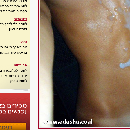
מוכנים לעשות את 
להגשמת כל הפנטזיו
סקסיים ממתינים לך
דיסקרטי
להכיר בלי לפרק מס
ותתחילו לגוון...
זבנג
אם בא לך משהו חדש
בדיסקרטיות מלאה..
פלירטוט
להכיר לכל מטרה בא
ידידות, זוגיות, אה
לטווח הארוך.