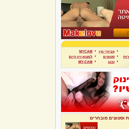
אביזרי מין
MYCAM
ות
סטוצים
למצוא זיון היום
זבנג
MY-CAM
ת וסטוצים מובחרים