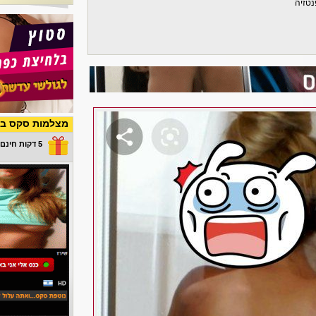
נטזיה
מצלמות סקס בש
5 דקות חינם במתנה