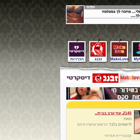
My
MakeLove
זבנג
הכרויות
2145. עוד ערב בבית...
מאת:
לרשומים בלבד
הרשם עכשיו חינם
קטגוריית אמיתי