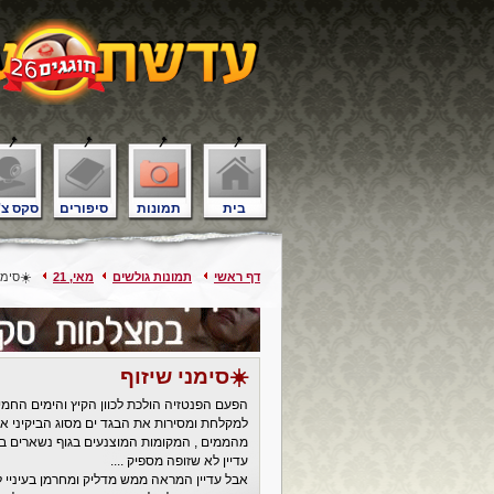
בית
תמונות
סיפורים
סקס צ'
דף ראשי
תמונות גולשים
מאי, 21
☀️סימני
☀️סימני שיזוף
הפעם הפנטזיה הולכת לכוון הקיץ והימים החמים
למקלחת ומסירות את הבגד ים מסוג הביקיני 
מהממים , המקומות המוצנעים בגוף נשארים בה
עדיין לא שזופה מספיק ....
אבל עדיין המראה ממש מדליק ומחרמן בעיניי 