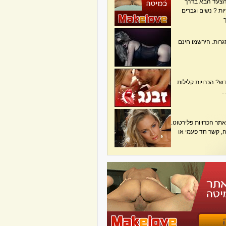
הצעד הבא בדרך
ת ? נשים וגברים
גרות. הירשמו חינם
? הכרויות קלילות
.
תר הכרויות פלירטוט.
בה, קשר חד פעמי או