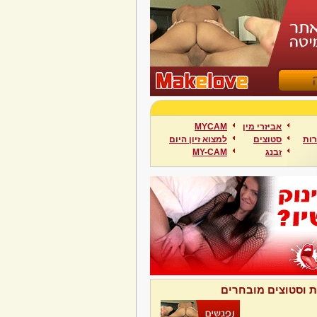
אביזרי מין
MYCAM
ות
סטוצים
למצוא זיון היום
זבנג
MY-CAM
ת וסטוצים מובחרים