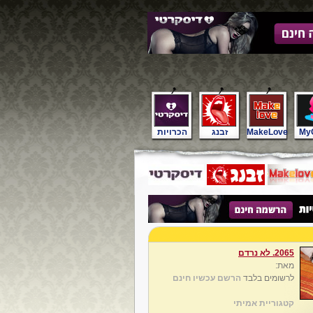
My
MakeLove
זבנג
הכרויות
2065. לא נרדם
מאת:
לרשומים בלבד
הרשם עכשיו חינם
קטגוריית אמיתי