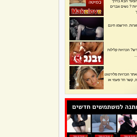
הצעד הבא בדרך
ת ? נשים וגברים
גרות. הירשמו חינם
? הכרויות קלילות
.
תר הכרויות פלירטוט.
בה, קשר חד פעמי או