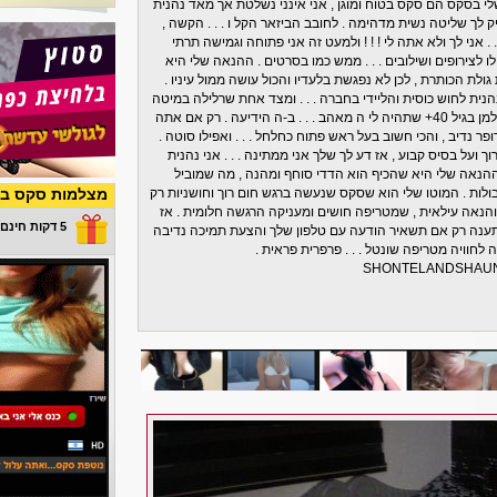
שלי בסקס הם סקס בטוח ומוגן , אני אינני נשלטת אך מאד נהנית
ך שליטה נשית מדהימה . לחובב הביזאר הקל ו . . . הקשה ,
. . אני לך ולא אתה לי ! ! ! ולמעט זה אני פתוחה וגמישה תרתי
ו לצירופים ושילובים . . . ממש כמו בסרטים . ההנאה שלי היא
ולת הכותרת , לכן לא נפגשת בלעדיו והכול עושה ממול עיניו .
שנהנית לחוש כוסית והליידי בחברה . . . ומצד אחת שרלילה במיטה
. . . אופס ולא רק בה . אני מחפשת אותך הג'נטלמן בגיל 40+ שתהיה לי ה מאהב . . . ב-ה הידיעה . רק אם אתה
ר נדיב , והכי חשוב בעל ראש פתוח כחלחל . . . ואפילו סוטה .
וך ועל בסיס קבוע , אז דע לך שלך אני ממתינה . . . אני נהנית
שההנאה שלי היא שהכיף הוא הדדי סוחף ומהנה , מה שמוביל
ולות . המוטו שלי הוא שסקס שנעשה ברגש חום רוך וחושניות רק
מצלמות סקס בש
והנאה עילאית , שמטריפה חושים ומעניקה הרגשה חלומית . אז
5 דקות חינם במתנה
 . תענה רק אם תשאיר הודעה עם טלפון שלך והצעת תמיכה נדיבה
 לחוויה מטריפה שונטל . . . פרפרית פראית .
SHONTELANDSHAU