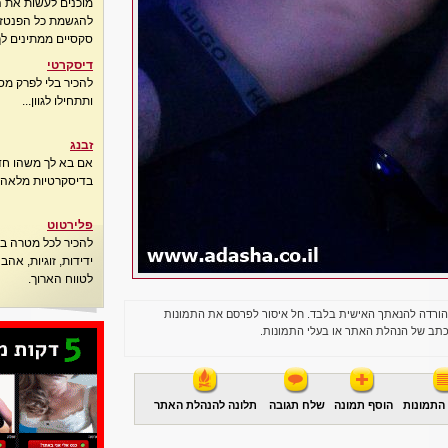
מוכנים לעשות את 
להגשמת כל הפנטזיו
סקסיים ממתינים לך
דיסקרטי
להכיר בלי לפרק מס
ותתחילו לגוון...
זבנג
אם בא לך משהו חדש
בדיסקרטיות מלאה..
פלירטוט
להכיר לכל מטרה בא
ידידות, זוגיות, אה
לטווח הארוך.
הורדה להנאתך האישית בלבד. חל איסור לפרסם את התמונות
תב של הנהלת האתר או בעלי התמונות.
התמונות
הוסף תמונה
שלח תגובה
תלונה להנהלת האתר