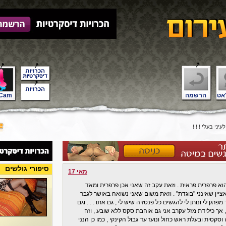
אט
הרשמה
Cam
יני בעלי ! ! !
סיפורי גולשים
מאי 17
 הוא פרפרית פראית . וזאת עקב זה שאני אכן פרפרית ומאד
 אביבית בת 32 נשואה וישר אציין שאינני "בוגדת" . וזאת משום שאני נשואה באושר לגבר
גן לי ונותן לי להגשים כל פנטזיה שיש לי , גם אתו . . . וגם
 , אך כילידת מזל עקרב אני גם אוהבת סקס ללא שובע , וזה
סקסית ובעלת ראש כחול ונועז עד גבול הקינקי , כמו כן הנני