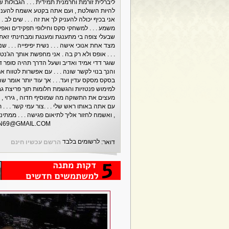
ליברלית זורמת וחרמנית תמידית . . . הגבולות 
להיות השולטת , ועם אתה בקטע אשמח להעניק ל
אני בכיף יכולה להעניק לך את זה . . . שים לב . 
משמע . . . למשחקי סקס וחילופי תפקידים ואפיל
שבעלי צופה בי מתענגת ומענגת ומבחינתי זאת ג
מצד אחת אנוכי אישה . . . נשית יפיפייה . . . 
שוגר דדי אמיד ואדיב ושעל הדרך תהיה סופר דופ
והנך בנוי לקשר שונה . . . עם אפשרות לטווח אר
בסקס מסקס עדין ועד. . . אך עוד יותר אומר 
למימוש פנטזיות והגשמת חלומות תוך פריצת גב
מעצים את התשוקה מה שמוסיף חדוה , גירוי , 
עם אתה באותו ראש שלי . . .צור עמי קשר . .
, ואשמח לחזור אליך לתיאום פגישה . . . ממתינה
N69@GMAIL.COM
לרשומים בלבד
דואר:
הרשם עכשיו חינם