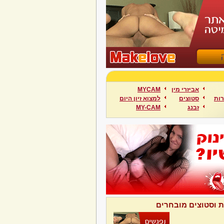
אביזרי מין
MYCAM
ות
סטוצים
למצוא זיון היום
זבנג
MY-CAM
ת וסטוצים מובחרים