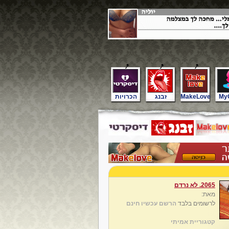
My
MakeLove
זבנג
הכרויות
2065. לא נרדם
מאת:
לרשומים בלבד
הרשם עכשיו חינם
קטגוריית אמיתי