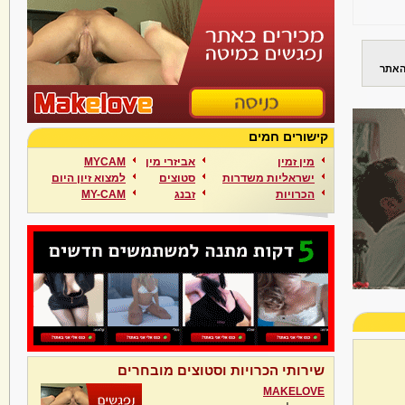
האתר
קישורים חמים
מין זמין
אביזרי מין
MYCAM
ישראליות משדרות
סטוצים
למצוא זיון היום
הכרויות
זבנג
MY-CAM
שירותי הכרויות וסטוצים מובחרים
MAKELOVE