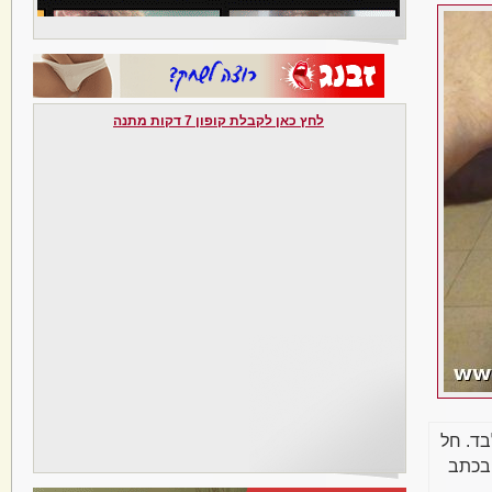
לחץ כאן לקבלת קופון 7 דקות מתנה
בד. חל
בכתב