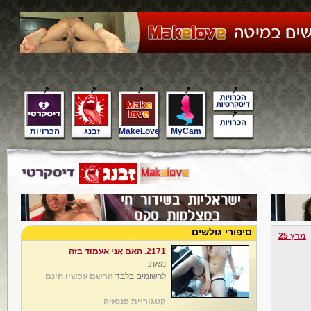
MyCam
MakeLove
זבנג
הכרויות
סיפורי גולשים
מרץ 25
2171. האם אני אעמוד בזה
מאת:
לרשומים בלבד
הרשם עכשיו חינם
קטגוריית פנטזיה