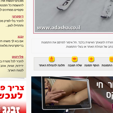
מוכנים לעשות את 
להגשמת כל הפנטזיו
סקסיים ממתינים לך
דיסקרטי
להכיר בלי לפרק מס
ותתחילו לגוון...
זבנג
אם בא לך משהו חדש
הורדה להנאתך האישית בלבד. חל איסור לפרסם את התמונות
בדיסקרטיות מלאה..
תב של הנהלת האתר או בעלי התמונות.
פלירטוט
להכיר לכל מטרה בא
התמונות
הוסף תמונה
שלח תגובה
תלונה להנהלת האתר
ידידות, זוגיות, אה
לטווח הארוך.