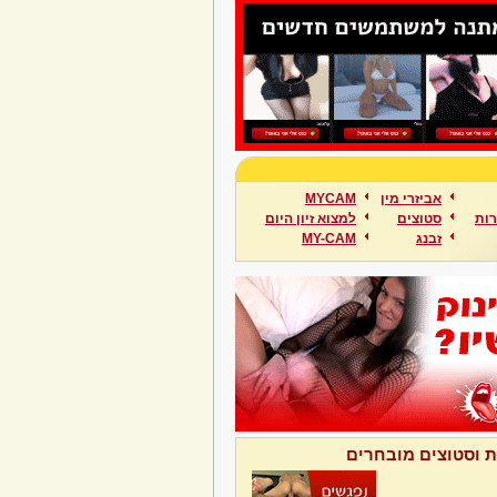
אביזרי מין
MYCAM
ות
סטוצים
למצוא זיון היום
זבנג
MY-CAM
ת וסטוצים מובחרים