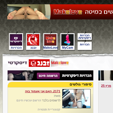
MyCam
MakeLove
זבנג
הכרויות
סיפורי גולשים
מרץ 25
2171. האם אני אעמוד בזה
מאת:
לרשומים בלבד
הרשם עכשיו חינם
קטגוריית פנטזיה