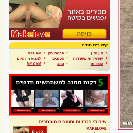
קישורים חמים
מין זמין
אביזרי מין
MYCAM
ישראליות משדרות
סטוצים
למצוא זיון היום
הכרויות
זבנג
MY-CAM
שירותי הכרויות וסטוצים מובחרים
MAKELOVE