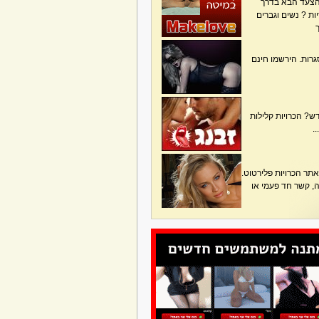
הצעד הבא בדרך
ת ? נשים וגברים
גרות. הירשמו חינם
? הכרויות קלילות
.
תר הכרויות פלירטוט.
בה, קשר חד פעמי או