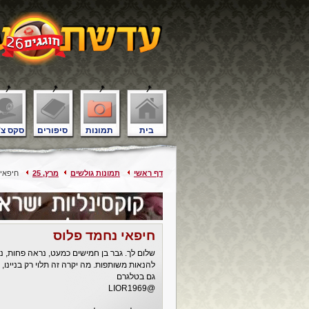
בית
תמונות
סיפורים
סקס צ'
דף ראשי
תמונות גולשים
מרץ, 25
חיפאי 
חיפאי נחמד פלוס
שלום לך. גבר בן חמישים כמעט, נראה פחות, 
להנאות משותפות. מה יקרה זה תלוי רק בניינו,
גם בטלגרם
@LIOR1969