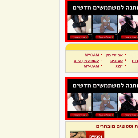
אביזרי מין
MYCAM
ות
סטוצים
למצוא זיון היום
זבנג
MY-CAM
ת וסטוצים מובחרים