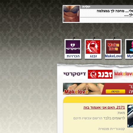
My
MakeLove
זבנג
הכרויות
2171. האם אני אעמוד בזה
מאת:
לרשומים בלבד
הרשם עכשיו חינם
קטגוריית פנטזיה