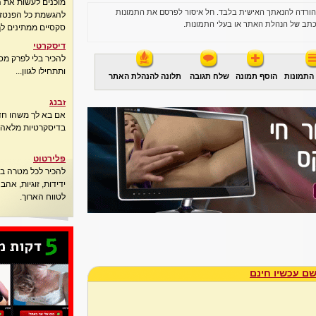
מוכנים לעשות את 
הורדה להנאתך האישית בלבד. חל איסור לפרסם את התמונות
להגשמת כל הפנטזיו
תב של הנהלת האתר או בעלי התמונות.
סקסיים ממתינים לך
דיסקרטי
להכיר בלי לפרק מס
ותתחילו לגוון...
התמונות
הוסף תמונה
שלח תגובה
תלונה להנהלת האתר
זבנג
אם בא לך משהו חדש
בדיסקרטיות מלאה..
פלירטוט
להכיר לכל מטרה בא
ידידות, זוגיות, אה
לטווח הארוך.
ם עכשיו חינם