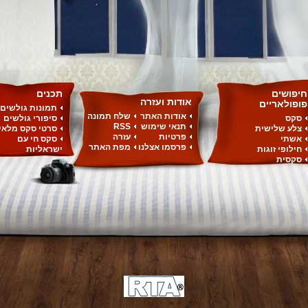
חיפושים
תכנים
אודות ועזרה
פופולאריים
תמונות גולשים
אודות האתר
שלח תמונה
סקס
סיפורי גולשים
תנאי שימוש
RSS
צלע שלישית
סרטי סקס מלאי
פרטיות
עזרה
אשתי
סקס חי עם
פרסמו אצלנו
מפת האתר
חילופי זוגות
ישראליות
סקסית