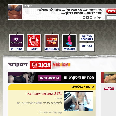
MyCam
MakeLove
זבנג
הכרויות
סיפורי גולשים
מרץ 25
2171. האם אני אעמוד בזה
מאת:
לרשומים בלבד
הרשם עכשיו חינם
קטגוריית פנטזיה