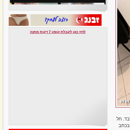
לחץ כאן לקבלת קופון 7 דקות מתנה
בד. חל
בכתב