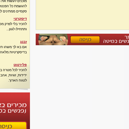
מוכנים לעשות את 
להגשמת כל הפנטזיו
סקסיים ממתינים לך
דיסקרטי
להכיר בלי לפרק מס
ותתחילו לגוון...
זבנג
אם בא לך משהו חדש
בדיסקרטיות מלאה..
פלירטוט
להכיר לכל מטרה בא
ידידות, זוגיות, אה
לטווח הארוך.