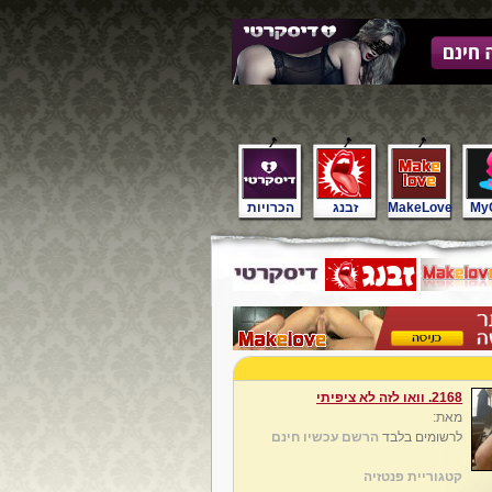
My
MakeLove
זבנג
הכרויות
2168. וואו לזה לא ציפיתי
מאת:
לרשומים בלבד
הרשם עכשיו חינם
קטגוריית פנטזיה