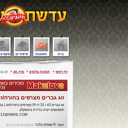
בית
תמונות
סיפורים
סקס צ'
דף ראשי
תמונות גולשים
מרץ, 20
זוג גבר
זוג גברים מצרפים בחורה/זו
זוג גברים 43 ו 32 דו !!!! מצרפים בחורה/זוג ( גבר ואישה) למימוש פטנזיות.
המפגשים יערכו בדירה באשקלון.
212@GMAIL.COM
לרשומים בלבד
דואר:
הרשם עכשיו חינם