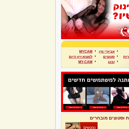
אביזרי מין
MYCAM
ות
סטוצים
למצוא זיון היום
זבנג
MY-CAM
ת וסטוצים מובחרים