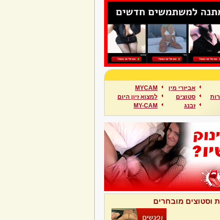
אביזרי מין
MYCAM
ות
סטוצים
למצוא זיון היום
זבנג
MY-CAM
ת וסטוצים מובחרים