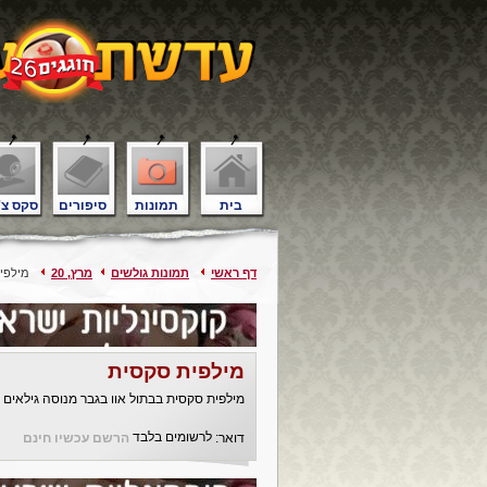
בית
תמונות
סיפורים
סקס צ'
דף ראשי
תמונות גולשים
מרץ, 20
מילפית
מילפית סקסית
מילפית סקסית בבתול אוו בגבר מנוסה גילאים 40-55 למפגש מיני סוער בתמיכה
לרשומים בלבד
דואר:
הרשם עכשיו חינם