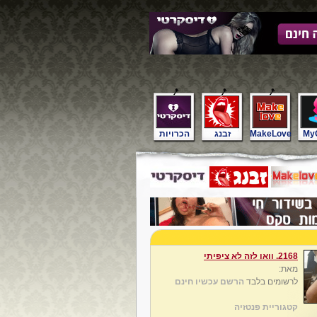
My
MakeLove
זבנג
הכרויות
2168. וואו לזה לא ציפיתי
מאת:
לרשומים בלבד
הרשם עכשיו חינם
קטגוריית פנטזיה