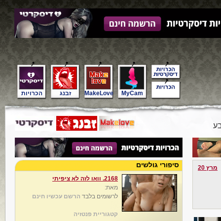
MyCam
MakeLove
זבנג
הכרויות
ע
סיפורי גולשים
מרץ 20
2168. וואו לזה לא ציפיתי
מאת:
לרשומים בלבד
הרשם עכשיו חינם
קטגוריית פנטזיה