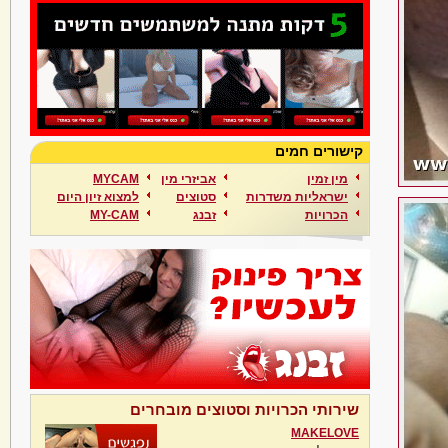
קישורים חמים
מין זמין
אביזרי מין
MYCAM
ישראליות משדרות
סטוצים
למצוא זיון היום
הכרויות
זבנג
MY-CAM
שירותי הכרויות וסטוצים מובחרים
MAKELOVE