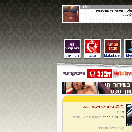
My
MakeLove
זבנג
הכרויות
2171. האם אני אעמוד בזה
מאת:
לרשומים בלבד
הרשם עכשיו חינם
קטגוריית פנטזיה