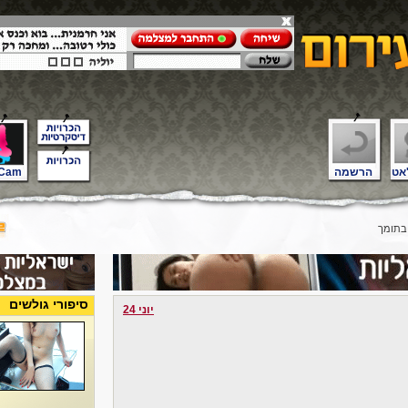
אט
הרשמה
Cam
בתומך
סיפורי גולשים
יוני 24