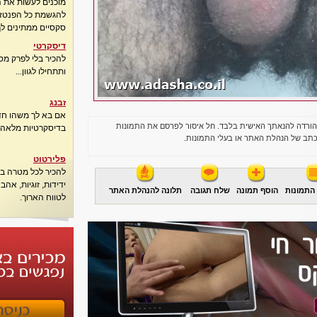
מוכנים לעשות את 
להגשמת כל הפנטזיו
סקסיים ממתינים לך
דיסקרטי
להכיר בלי לפרק מס
ותתחילו לגוון...
זבנג
אם בא לך משהו חדש
הורדה להנאתך האישית בלבד. חל איסור לפרסם את התמונות
בדיסקרטיות מלאה..
תב של הנהלת האתר או בעלי התמונות.
פלירטוט
להכיר לכל מטרה בא
ידידות, זוגיות, אה
התמונות
הוסף תמונה
שלח תגובה
תלונה להנהלת האתר
לטווח הארוך.