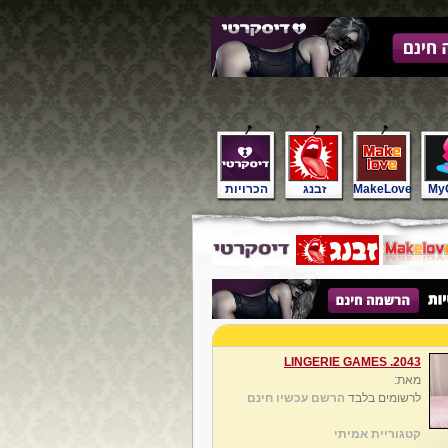
My
MakeLove
זבנג
הכרויות
2043. LINGERIE GAMES
מאת:
לרשומים בלבד
הרשם עכשיו חינם
קטגוריית אמיתי