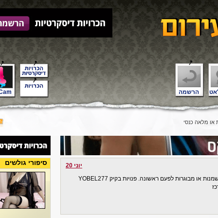
אט
הרשמה
Cam
או מלאה כנסי
סיפורי גולשים
יוני 20
צעיר לא מנוסה מחפש זוג שהבעל דו או נשים שמנות או מבוגרות לפעם ראשונה. פנויות בקיק YOBEL277
כז