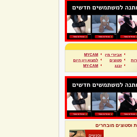
אביזרי מין
MYCAM
ות
סטוצים
למצוא זיון היום
זבנג
MY-CAM
ת וסטוצים מובחרים