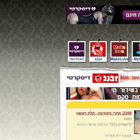
My
MakeLove
זבנג
הכרויות
2169. אחרי הקורונה - חלק ראשון
מאת:
לרשומים בלבד
הרשם עכשיו חינם
קטגוריית אמיתי