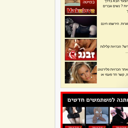
הצעד הבא בדרך
ת ? נשים וגברים
גרות. הירשמו חינם
? הכרויות קלילות
.
תר הכרויות פלירטוט.
בה, קשר חד פעמי או