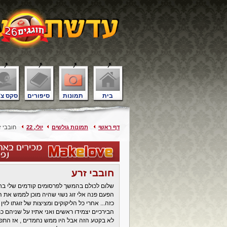
בית
תמונות
סיפורים
סקס צ'
דף ראשי
תמונות גולשים
יולי, 22
חובבי ז
חובבי זרע
שלום לכולם בהמשך לפרסומים קודמים שלי בחי
כזה... אחרי כל הליקוקים ומציצות של זוגתו לז
הבירכיים יצמידו ראשים ואני אתיז על שניהם כמ
לא בקטע הזה אבל היו ממש נחמדים , אז התפשרנ