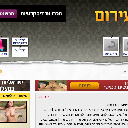
אט
הרשמה
Cam
רע
סיפורי גולשים
יולי 22
פוש סטודנטית ,
הפעם פנה אלי זוג נשוי שהיה מוכן לממש את הפנטזיה שלי ( שמפורטת בפירסומים קודמים ) ובתנאי 1 והוא
ין שלי ,אני אסמן להם שאני עומד להשפריץ הם ביחד ירדו על
ות נדיבה של מיץ ואצלם את הסשן , הייתי בשוק!!! וכמובן שאני
ו שאני אתיז על על כל גופה ,ושהוא ינקה אותה עם לשונו ופיו