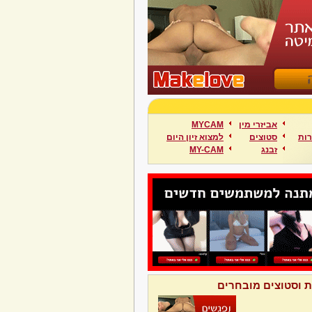
אביזרי מין
MYCAM
ות
סטוצים
למצוא זיון היום
זבנג
MY-CAM
ת וסטוצים מובחרים