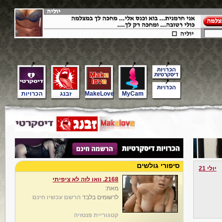
MyCam
MakeLove
זבנג
הכרויות
סיפורי גולשים
יולי 21
2168. וואו לזה לא ציפיתי
מאת:
לרשומים בלבד
הרשם עכשיו חינם
קטגוריית פנטזיה