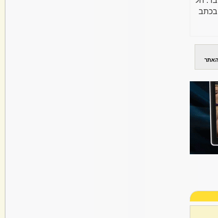
בד. חל
בכתב
האתר