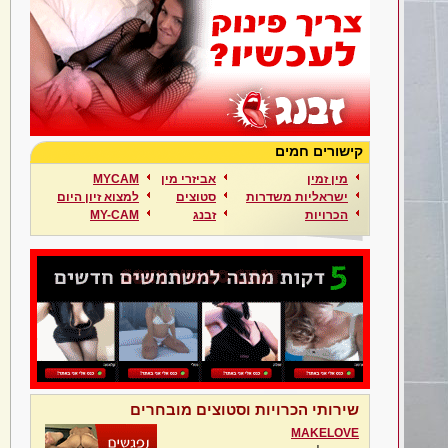
קישורים חמים
מין זמין
אביזרי מין
MYCAM
ישראליות משדרות
סטוצים
למצוא זיון היום
הכרויות
זבנג
MY-CAM
שירותי הכרויות וסטוצים מובחרים
MAKELOVE