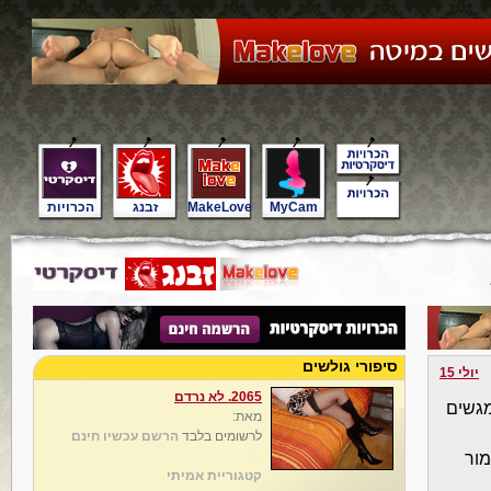
MyCam
MakeLove
זבנג
הכרויות
סיפורי גולשים
יולי 15
2065. לא נרדם
 מגשים
מאת:
לרשומים בלבד
הרשם עכשיו חינם
מור
קטגוריית אמיתי