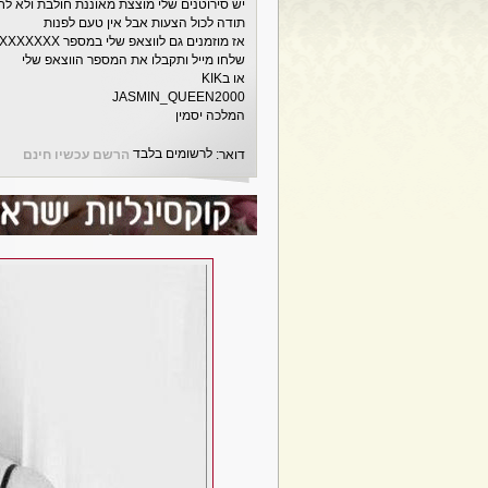
יש סירוטנים שלי מוצצת מאוננת חולבת ולא לח
תודה לכול הצעות אבל אין טעם לפנות
אז מוזמנים גם לווצאפ שלי במספר XXXXXXX או בגיימל J0546324820@GMAIL.COM
שלחו מייל ותקבלו את המספר הווצאפ שלי
או בKIK
JASMIN_QUEEN2000
המלכה יסמין
לרשומים בלבד
דואר:
הרשם עכשיו חינם