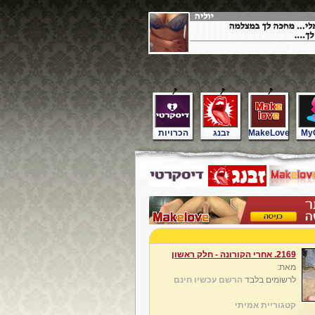
My
MakeLove
זבנג
הכרויות
2169. אחרי הקורונה - חלק ראשון
מאת:
לרשומים בלבד
הרשם עכשיו חינם
קטגוריית אמיתי