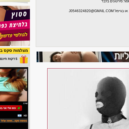
פור.סירטונים בלבד
מצלמות סקס בש
5 דקות חינם במתנה