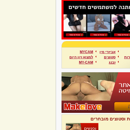
אביזרי מין
MYCAM
ות
סטוצים
למצוא זיון היום
זבנג
MY-CAM
ת וסטוצים מובחרים