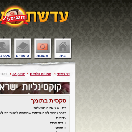
בית
תמונות
סיפורים
סקס צ'
דף ראשי
תמונות גולשים
ינואר, 22
סקסית
סקסית בתומך
בת 41 נשואה ממעלות
בגבר נחמד לא אגרסיבי שמחפש להנות בלי לש
עדיפות
1 דתי חרדי
2 נשחט