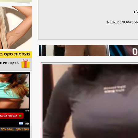
לם
NOA123NOA456
מצלמות סקס בש
5 דקות חינם במתנה