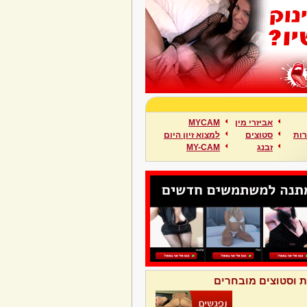
אביזרי מין
MYCAM
ות
סטוצים
למצוא זיון היום
זבנג
MY-CAM
ת וסטוצים מובחרים