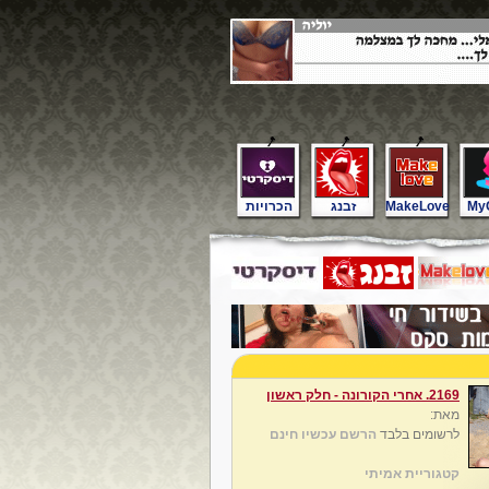
My
MakeLove
זבנג
הכרויות
2169. אחרי הקורונה - חלק ראשון
מאת:
לרשומים בלבד
הרשם עכשיו חינם
קטגוריית אמיתי