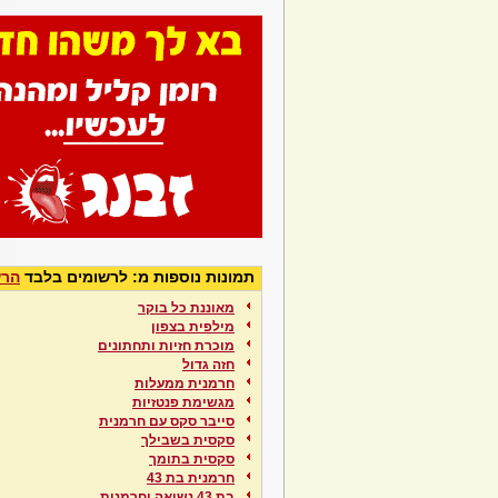
תמונות נוספות מ: לרשומים בלבד
הרש
מאוננת כל בוקר
מילפית בצפון
מוכרת חזיות ותחתונים
חזה גדול
חרמנית ממעלות
מגשימת פנטזיות
סייבר סקס עם חרמנית
סקסית בשבילך
סקסית בתומך
חרמנית בת 43
בת 43 נשואה וחרמנית