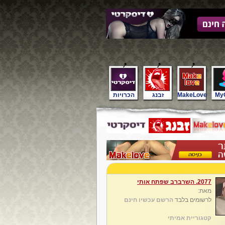
My
MakeLove
זבנג
הכרויות
2077. השרברב שפתח אותי
מאת:
לרשומים בלבד
הרשם עכשיו חינם
קטגוריית אמיתי