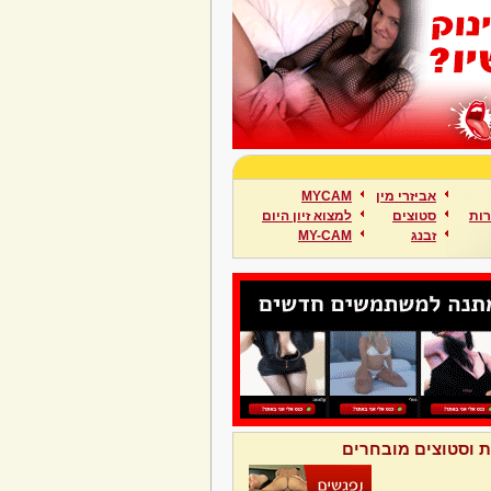
אביזרי מין
MYCAM
ות
סטוצים
למצוא זיון היום
זבנג
MY-CAM
ת וסטוצים מובחרים