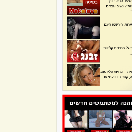
הצעד הבא בדרך
ת ? נשים וגברים
גרות. הירשמו חינם
? הכרויות קלילות
.
תר הכרויות פלירטוט.
בה, קשר חד פעמי או