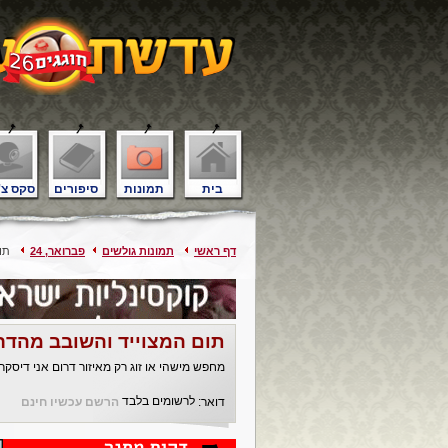
בית
תמונות
סיפורים
סקס צ'
דף ראשי
תמונות גולשים
פברואר, 24
תום
תום המצוייד והשובב מהדר
מחפש מישהי או זוג רק מאיזור דרום אני דיסקר
לרשומים בלבד
דואר:
הרשם עכשיו חינם