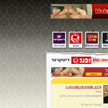
My
MakeLove
זבנג
הכרויות
2174. RELOCATION חלק ג'
מאת:
לרשומים בלבד
הרשם עכשיו חינם
קטגוריית אמיתי