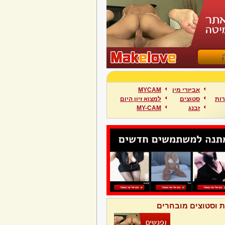
אביזרי מין
MYCAM
ות
סטוצים
למצוא זיון היום
זבנג
MY-CAM
ת וסטוצים מובחרים