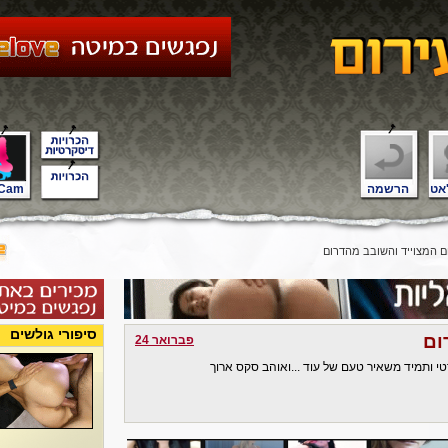
אט
הרשמה
Cam
 המצוייד והשובב מהדרום
סיפורי גולשים
ום
פברואר 24
טי ותמיד משאיר טעם של עוד ...ואוהב סקס ארוך