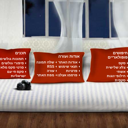
חיפושים
תכנים
אודות ועזרה
פופולאריים
תמונות גולשים
אודות האתר
שלח תמונה
סקס
סיפורי גולשים
תנאי שימוש
RSS
צלע שלישית
סרטי סקס מלאי
פרטיות
עזרה
אשתי
סקס חי עם
פרסמו אצלנו
מפת האתר
חילופי זוגות
ישראליות
סקסית