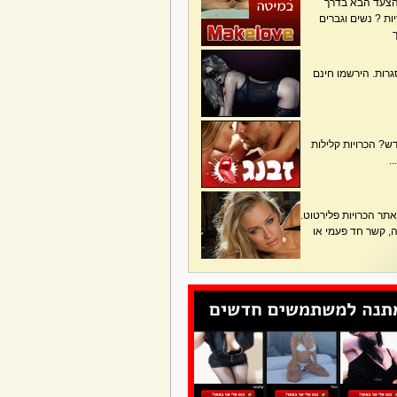
הצעד הבא בדרך
ת ? נשים וגברים
גרות. הירשמו חינם
? הכרויות קלילות
.
תר הכרויות פלירטוט.
בה, קשר חד פעמי או