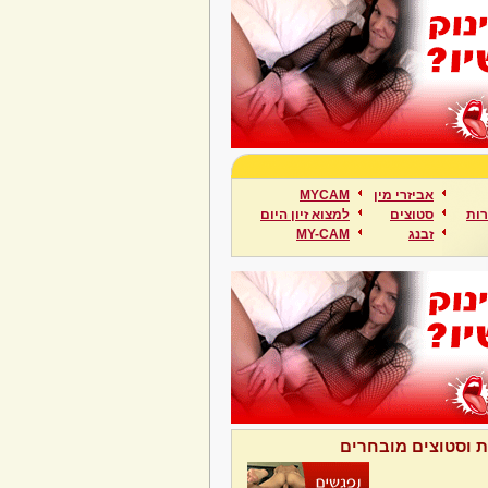
אביזרי מין
MYCAM
ות
סטוצים
למצוא זיון היום
זבנג
MY-CAM
ת וסטוצים מובחרים