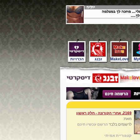
My
MakeLove
זבנג
הכרויות
2169. אחרי הקורונה - חלק ראשון
מאת:
לרשומים בלבד
הרשם עכשיו חינם
קטגוריית אמיתי