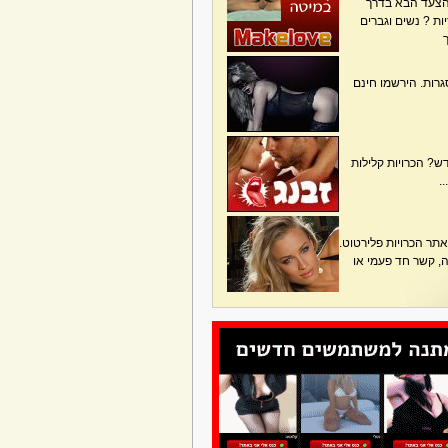
הצעד הבא בדרך
ת ? נשים וגברים
גרות. הירשמו חינם
? הכרויות קלילות
.
תר הכרויות פלירטוט.
בה, קשר חד פעמי או