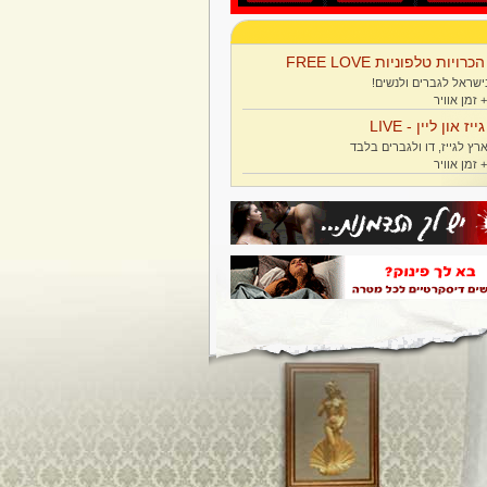
הכרויות טלפוניות FREE LOVE
ישראל לגברים ולנשים!
גייז און ליין - LIVE
רץ לגייז, דו ולגברים בלבד