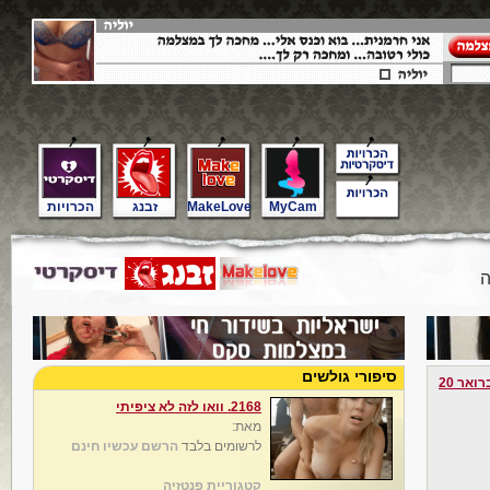
MyCam
MakeLove
זבנג
הכרויות
ה
סיפורי גולשים
ואר 20
2168. וואו לזה לא ציפיתי
מאת:
לרשומים בלבד
הרשם עכשיו חינם
קטגוריית פנטזיה