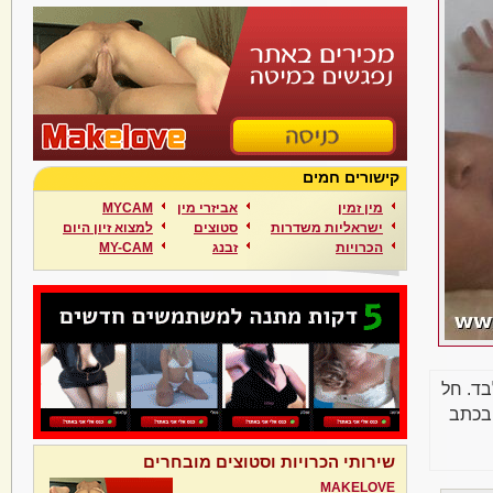
קישורים חמים
מין זמין
אביזרי מין
MYCAM
ישראליות משדרות
סטוצים
למצוא זיון היום
הכרויות
זבנג
MY-CAM
בד. חל
בכתב
שירותי הכרויות וסטוצים מובחרים
MAKELOVE