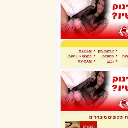
אביזרי מין
MYCAM
ות
סטוצים
למצוא זיון היום
זבנג
MY-CAM
ת וסטוצים מובחרים