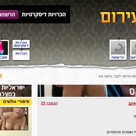
אט
הרשמה
Cam
 אירוטי לגבר, אישה וזוג
סיפורי גולשים
וג
דצמבר 23
!
ות ושמנים ארומטיים.