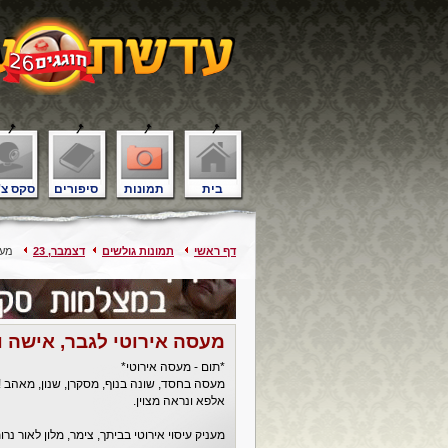
בית
תמונות
סיפורים
סקס צ'
דף ראשי
תמונות גולשים
דצמבר, 23
מעסה
מעסה אירוטי לגבר, אישה וז
*תום - מעסה אירוטי*
מעסה בחסד, שונה בנוף, מסקרן, שנון, מאהב !!
אלפא ונראה מצוין.
מעניק עיסוי אירוטי בביתך, צימר, מלון לאור נר