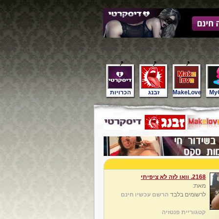
My
MakeLove
זבנג
הכרויות
2168. וואו לזה לא ציפיתי
מאת:
לרשומים בלבד
הרשם עכשיו חינם
קטגוריית פנטזיה