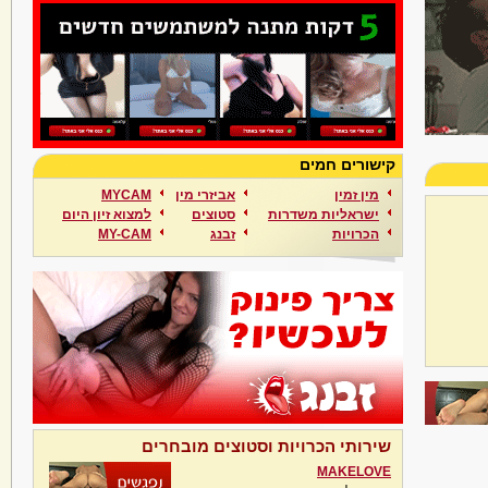
קישורים חמים
מין זמין
אביזרי מין
MYCAM
ישראליות משדרות
סטוצים
למצוא זיון היום
הכרויות
זבנג
MY-CAM
שירותי הכרויות וסטוצים מובחרים
MAKELOVE