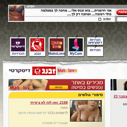
MyCam
MakeLove
זבנג
הכרויות
סיפורי גולשים
מבר 23
2168. וואו לזה לא ציפיתי
נג
מאת:
לרשומים בלבד
הרשם עכשיו חינם
קטגוריית פנטזיה