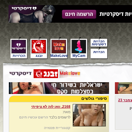
MyCam
MakeLove
זבנג
הכרויות
סיפורי גולשים
מבר 23
2168. וואו לזה לא ציפיתי
ק
מאת:
לרשומים בלבד
הרשם עכשיו חינם
קטגוריית פנטזיה